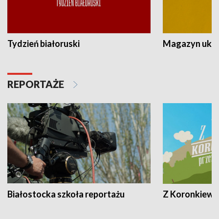
Tydzień białoruski
Magazyn ukra
REPORTAŻE
Białostocka szkoła reportażu
Z Koronkiewic