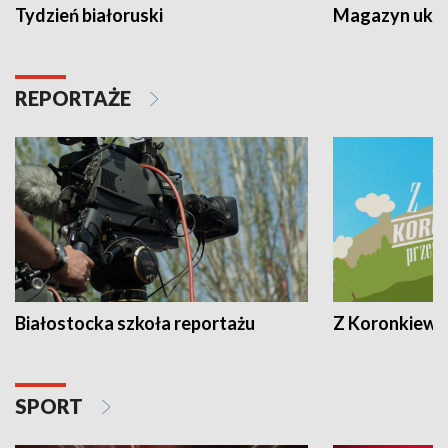
Tydzień białoruski
Magazyn ukra
REPORTAŻE
Białostocka szkoła reportażu
Z Koronkiewic
SPORT