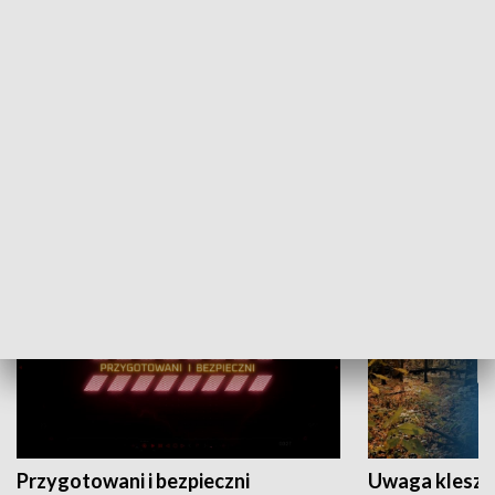
Grajmy Swoje
Białostocki Te
NAUKA I EDUKACJA
Przygotowani i bezpieczni
Uwaga kleszc