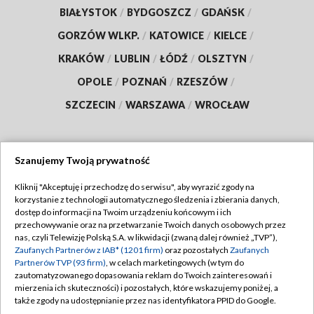
BIAŁYSTOK
/
BYDGOSZCZ
/
GDAŃSK
/
GORZÓW WLKP.
/
KATOWICE
/
KIELCE
/
KRAKÓW
/
LUBLIN
/
ŁÓDŹ
/
OLSZTYN
/
OPOLE
/
POZNAŃ
/
RZESZÓW
/
SZCZECIN
/
WARSZAWA
/
WROCŁAW
Szanujemy Twoją prywatność
Dołącz do nas:
Kliknij "Akceptuję i przechodzę do serwisu", aby wyrazić zgody na
korzystanie z technologii automatycznego śledzenia i zbierania danych,
TVP
dostęp do informacji na Twoim urządzeniu końcowym i ich
Abonament TVP
przechowywanie oraz na przetwarzanie Twoich danych osobowych przez
Regulamin TVP
nas, czyli Telewizję Polską S.A. w likwidacji (zwaną dalej również „TVP”),
Emisja w TVP
Polityka prywatności
Zaufanych Partnerów z IAB* (1201 firm)
oraz pozostałych
Zaufanych
Partnerów TVP (93 firm)
, w celach marketingowych (w tym do
Centrum informacji TVP
Moje zgody
zautomatyzowanego dopasowania reklam do Twoich zainteresowań i
mierzenia ich skuteczności) i pozostałych, które wskazujemy poniżej, a
Naziemna Telewizja Cyfrowa
Pomoc
także zgody na udostępnianie przez nas identyfikatora PPID do Google.