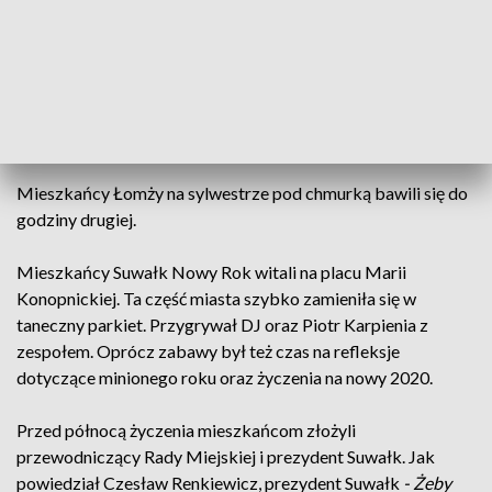
Sylwestrowa zabawa na łomżyńskim rynku rozpoczęła się
dwie godziny przed północą. Jako pierwsi na scenie pojawili
się finaliści ogłoszonego wcześniej przez władze miasta
konkursu młodych talentów. Potem wystąpił zespół D-
Bomb. Łomża postawiła w tym roku na pokaz sztucznych
ogni. A tuż po północy sceną zawładną zespół Loka.
Mieszkańcy Łomży na sylwestrze pod chmurką bawili się do
godziny drugiej.
Mieszkańcy Suwałk Nowy Rok witali na placu Marii
Konopnickiej. Ta część miasta szybko zamieniła się w
taneczny parkiet. Przygrywał DJ oraz Piotr Karpienia z
zespołem. Oprócz zabawy był też czas na refleksje
dotyczące minionego roku oraz życzenia na nowy 2020.
Przed północą życzenia mieszkańcom złożyli
przewodniczący Rady Miejskiej i prezydent Suwałk. Jak
powiedział Czesław Renkiewicz, prezydent Suwałk
- Żeby