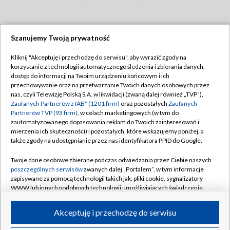
Szanujemy Twoją prywatność
Dołącz do nas:
Kliknij "Akceptuję i przechodzę do serwisu", aby wyrazić zgody na
korzystanie z technologii automatycznego śledzenia i zbierania danych,
TVP
dostęp do informacji na Twoim urządzeniu końcowym i ich
Abonament TVP
przechowywanie oraz na przetwarzanie Twoich danych osobowych przez
Regulamin TVP
nas, czyli Telewizję Polską S.A. w likwidacji (zwaną dalej również „TVP”),
Emisja w TVP
Polityka prywatności
Zaufanych Partnerów z IAB* (1201 firm)
oraz pozostałych
Zaufanych
Partnerów TVP (93 firm)
, w celach marketingowych (w tym do
Centrum informacji TVP
Moje zgody
zautomatyzowanego dopasowania reklam do Twoich zainteresowań i
mierzenia ich skuteczności) i pozostałych, które wskazujemy poniżej, a
Naziemna Telewizja Cyfrowa
Pomoc
także zgody na udostępnianie przez nas identyfikatora PPID do Google.
Sklep TVP
Biuro reklamy
Twoje dane osobowe zbierane podczas odwiedzania przez Ciebie naszych
Rada Programowa
Kontakt
poszczególnych serwisów
zwanych dalej „Portalem”, w tym informacje
zapisywane za pomocą technologii takich jak: pliki cookie, sygnalizatory
System NOS
WWW lub innych podobnych technologii umożliwiających świadczenie
dopasowanych i bezpiecznych usług, personalizację treści oraz reklam,
Informacje o nadawcy
Kanały
udostępnianie funkcji mediów społecznościowych oraz analizowanie
Akceptuję i przechodzę do serwisu
ruchu w Internecie.
Program dla prasy
©2026 Telewizja Polska S.A. w likwidacji