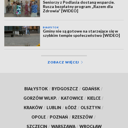
Seniorzy z Podlasia dostaną wsparcie.
Rusza bezpłatny program „Razem dla
Zdrowia” [WIDEO]
BIAŁYSTOK
Gminy nie są gotowe na starzejące się w
szybkim tempie społeczeństwo [WIDEO]
ZOBACZ WIĘCEJ
BIAŁYSTOK
/
BYDGOSZCZ
/
GDAŃSK
/
GORZÓW WLKP.
/
KATOWICE
/
KIELCE
/
KRAKÓW
/
LUBLIN
/
ŁÓDŹ
/
OLSZTYN
/
OPOLE
/
POZNAŃ
/
RZESZÓW
/
SZCZECIN
/
WARSZAWA
/
WROCŁAW