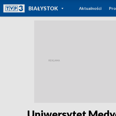
POWRÓT DO
BIAŁYSTOK
Aktualności
Pr
TVP REGIONY
Uniwersytet Medyc