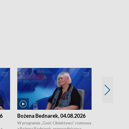
26
Bożena Bednarek, 04.08.2026
dr Katarzyna
03.08.2026
W programie „Gość Obiektywu” rozmowa
 z
z Bożeną Bednarek, przewodnicząca