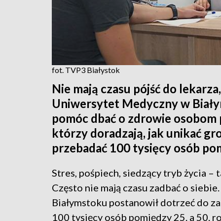
fot. TVP3 Białystok
Nie mają czasu pójść do lekarza,
Uniwersytet Medyczny w Biały
pomóc dbać o zdrowie osobom p
którzy doradzają, jak unikać gr
przebadać 100 tysięcy osób pomi
Stres, pośpiech, siedzący tryb życia –
Często nie mają czasu zadbać o siebi
Białymstoku postanowił dotrzeć do za
100 tysięcy osób pomiędzy 25. a 50. ro