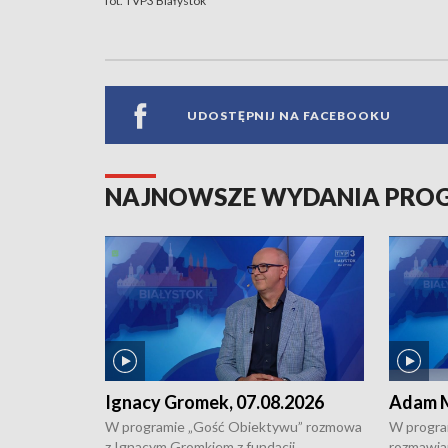
fot. TVP3 Białystok
UDOSTĘPNIJ NA FACEBOOKU
NAJNOWSZE WYDANIA PR
Ignacy Gromek, 07.08.2026
Adam M
W programie „Gość Obiektywu” rozmowa
W progra
z Ignacym Gromkiem z fundacji
rozmawia