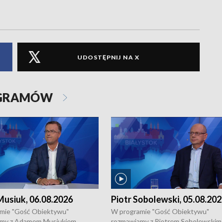
UDOSTĘPNIJ NA X
OGRAMÓW
usiuk, 06.08.2026
Piotr Sobolewski, 05.08.20
mie "Gość Obiektywu"
W programie "Gość Obiektywu"
my z Adamem Musiukiem,
rozmawiamy z Piotrem Sobolewskim