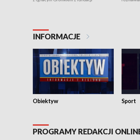
"Przystanek Autyzm" o opiece dorosłych
podlaski
osób autystycznych oraz potrzebie
zabytków 
dziennej i całodobowej opieki.
i naborze
konserwa
INFORMACJE
Obiektyw
Sport
PROGRAMY REDAKCJI ONLIN