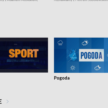
m wojewódzkim konserwatorem
Towarzystwa Amickus o możliwości
o kondycji zabytków w regionie
wsparcia osób dotkniętych przemocą
 wniosków na prace
działaniu Ośrodka Pomocy Osobom
torskie.
Pokrzywdzonym Przestępstwem.
Pogoda
E