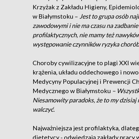
Krzyżak z Zakładu Higieny, Epidemio
w Białymstoku –
Jest to grupa osób na
zawodowymi i nie ma czasu na zadbanie 
profilaktycznych, nie mamy też nawyków
występowanie czynników ryzyka chorób c
Choroby cywilizacyjne to plagi XXI wi
krążenia, układu oddechowego i nowo
Medycyny Populacyjnej i Prewencji C
Medycznego w Białymstoku
– Wszystko
Niesamowity paradoks, że to my dzisiaj
walczyć.
Najważniejsza jest profilaktyka, dlatego
dietetycy - odwiedzają zakłady pracy 