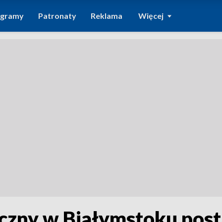
ogramy
Patronaty
Reklama
Więcej
zny w Białymstoku post