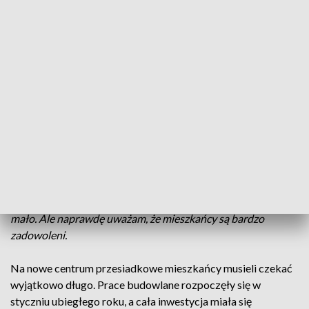
Przesiadkowe w Łapach przeszło całkowitą przemianę.
Zamiast dziur i kolein - równa nawierzchnia, zamiast starych,
wysłużonych wiat przystankowych - nowe, z ławkami,
oświetleniem i obudową chroniącą przed silnym wiatrem i
deszczem. Jest też duży, szeroki plac manewrowy dla
autobusów. A tuż obok centrum przesiadkowego,
wielofunkcyjny plac zabaw dla dzieci. Jest też więcej miejsc
parkingowych, których brakowało w centrum miasteczka.
Jak mówi Krzysztof Gołaszewski, burmistrz Łap
- Zmieniło
się bardzo dużo dla mieszkańców. Mamy gdzie zaparkować.
85 miejsc parkingowych, plus tutaj przy placu Niepodległości
11 miejsc. A w godzinach szczytu, a szczególnie w takie dni
targowe, gdzie jest rynek w Łapach, to jest pewnie jeszcze
mało. Ale naprawdę uważam, że mieszkańcy są bardzo
zadowoleni.
Na nowe centrum przesiadkowe mieszkańcy musieli czekać
wyjątkowo długo. Prace budowlane rozpoczęły się w
styczniu ubiegłego roku, a cała inwestycja miała się