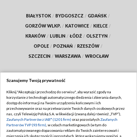
BIAŁYSTOK
/
BYDGOSZCZ
/
GDAŃSK
/
GORZÓW WLKP.
/
KATOWICE
/
KIELCE
/
KRAKÓW
/
LUBLIN
/
ŁÓDŹ
/
OLSZTYN
/
OPOLE
/
POZNAŃ
/
RZESZÓW
/
SZCZECIN
/
WARSZAWA
/
WROCŁAW
Szanujemy Twoją prywatność
Dołącz do nas:
Kliknij "Akceptuję i przechodzę do serwisu", aby wyrazić zgody na
korzystanie z technologii automatycznego śledzenia i zbierania danych,
TVP
dostęp do informacji na Twoim urządzeniu końcowym i ich
Abonament TVP
przechowywanie oraz na przetwarzanie Twoich danych osobowych przez
Regulamin TVP
nas, czyli Telewizję Polską S.A. w likwidacji (zwaną dalej również „TVP”),
Emisja w TVP
Polityka prywatności
Zaufanych Partnerów z IAB* (1201 firm)
oraz pozostałych
Zaufanych
Partnerów TVP (93 firm)
, w celach marketingowych (w tym do
Centrum informacji TVP
Moje zgody
zautomatyzowanego dopasowania reklam do Twoich zainteresowań i
mierzenia ich skuteczności) i pozostałych, które wskazujemy poniżej, a