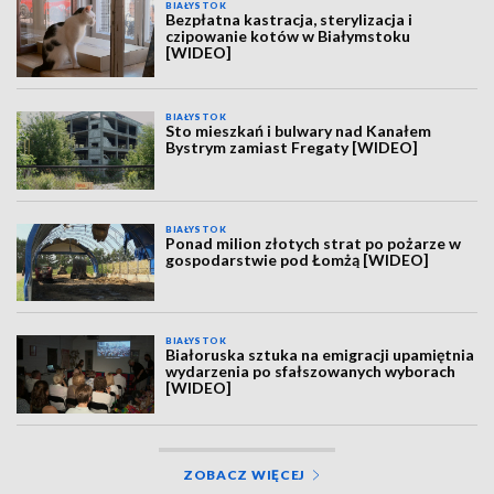
BIAŁYSTOK
Bezpłatna kastracja, sterylizacja i
czipowanie kotów w Białymstoku
[WIDEO]
BIAŁYSTOK
Sto mieszkań i bulwary nad Kanałem
Bystrym zamiast Fregaty [WIDEO]
BIAŁYSTOK
Ponad milion złotych strat po pożarze w
gospodarstwie pod Łomżą [WIDEO]
BIAŁYSTOK
Białoruska sztuka na emigracji upamiętnia
wydarzenia po sfałszowanych wyborach
[WIDEO]
ZOBACZ WIĘCEJ