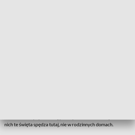
W Domu Pomocy Społecznej przebywa 270 osób/fot. TVP3 Białystok
W poranek wigilijny odwiedzili tych, którzy świąt
nie spędzą w rodzinnym gronie. Wolontariusze z
Białostockiej Szkoły Nowej Ewangelizacji i
Wspólnoty Domu Jednego Serca przyszli do
podopiecznych hospicjum, Domu Opieki Społecznej i
pacjentów białostockich szpitali z gestem miłości.
Radosny świąteczny czas, namiastka prawdziwych świąt. W
Domu Pomocy Społecznej przebywa 270 osób, większość z
nich te święta spędza tutaj, nie w rodzinnych domach.