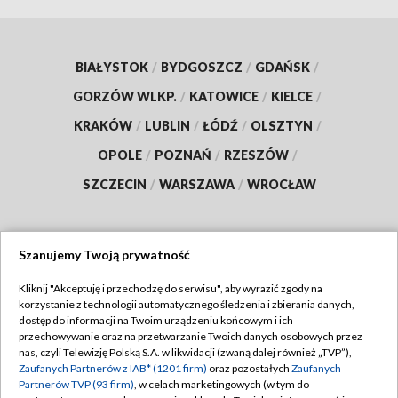
BIAŁYSTOK
/
BYDGOSZCZ
/
GDAŃSK
/
GORZÓW WLKP.
/
KATOWICE
/
KIELCE
/
KRAKÓW
/
LUBLIN
/
ŁÓDŹ
/
OLSZTYN
/
OPOLE
/
POZNAŃ
/
RZESZÓW
/
SZCZECIN
/
WARSZAWA
/
WROCŁAW
Szanujemy Twoją prywatność
Dołącz do nas:
Kliknij "Akceptuję i przechodzę do serwisu", aby wyrazić zgody na
korzystanie z technologii automatycznego śledzenia i zbierania danych,
TVP
dostęp do informacji na Twoim urządzeniu końcowym i ich
Abonament TVP
przechowywanie oraz na przetwarzanie Twoich danych osobowych przez
Regulamin TVP
nas, czyli Telewizję Polską S.A. w likwidacji (zwaną dalej również „TVP”),
Emisja w TVP
Polityka prywatności
Zaufanych Partnerów z IAB* (1201 firm)
oraz pozostałych
Zaufanych
Partnerów TVP (93 firm)
, w celach marketingowych (w tym do
Centrum informacji TVP