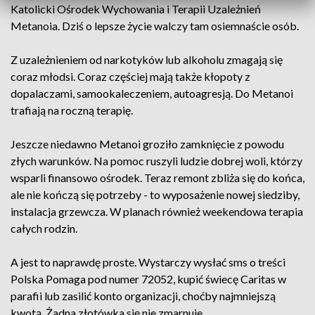
Katolicki Ośrodek Wychowania i Terapii Uzależnień
Metanoia. Dziś o lepsze życie walczy tam osiemnaście osób.
Z uzależnieniem od narkotyków lub alkoholu zmagają się
coraz młodsi. Coraz częściej mają także kłopoty z
dopalaczami, samookaleczeniem, autoagresją. Do Metanoi
trafiają na roczną terapię.
Jeszcze niedawno Metanoi groziło zamknięcie z powodu
złych warunków. Na pomoc ruszyli ludzie dobrej woli, którzy
wsparli finansowo ośrodek. Teraz remont zbliża się do końca,
ale nie kończą się potrzeby - to wyposażenie nowej siedziby,
instalacja grzewcza. W planach również weekendowa terapia
całych rodzin.
A jest to naprawdę proste. Wystarczy wysłać sms o treści
Polska Pomaga pod numer 72052, kupić świecę Caritas w
parafii lub zasilić konto organizacji, choćby najmniejszą
kwotą. Żadna złotówka się nie zmarnuje.