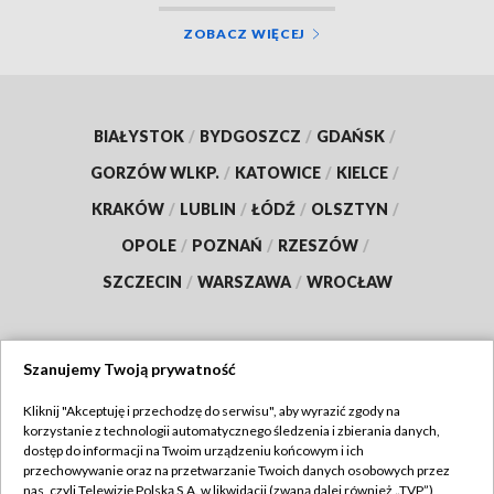
ZOBACZ WIĘCEJ
BIAŁYSTOK
/
BYDGOSZCZ
/
GDAŃSK
/
GORZÓW WLKP.
/
KATOWICE
/
KIELCE
/
KRAKÓW
/
LUBLIN
/
ŁÓDŹ
/
OLSZTYN
/
OPOLE
/
POZNAŃ
/
RZESZÓW
/
SZCZECIN
/
WARSZAWA
/
WROCŁAW
Szanujemy Twoją prywatność
Dołącz do nas:
Kliknij "Akceptuję i przechodzę do serwisu", aby wyrazić zgody na
korzystanie z technologii automatycznego śledzenia i zbierania danych,
TVP
dostęp do informacji na Twoim urządzeniu końcowym i ich
Abonament TVP
przechowywanie oraz na przetwarzanie Twoich danych osobowych przez
Regulamin TVP
nas, czyli Telewizję Polską S.A. w likwidacji (zwaną dalej również „TVP”),