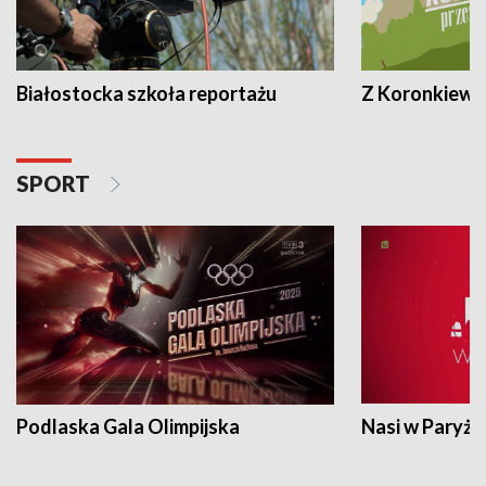
Białostocka szkoła reportażu
Z Koronkiewic
SPORT
Podlaska Gala Olimpijska
Nasi w Paryżu