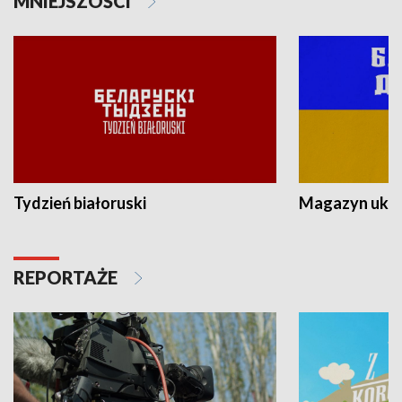
MNIEJSZOŚCI
Tydzień białoruski
Magazyn ukra
REPORTAŻE