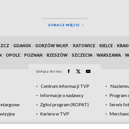
ZOBACZ WIĘCEJ
SZCZ
/
GDAŃSK
/
GORZÓW WLKP.
/
KATOWICE
/
KIELCE
/
KRA
N
/
OPOLE
/
POZNAŃ
/
RZESZÓW
/
SZCZECIN
/
WARSZAWA
/
W
Dołącz do nas:
Centrum informacji TVP
Naziemna
Informacje o nadawcy
Program d
zetargowe
Zgłoś program (ROPAT)
Serwis fo
wizyjna
Kariera w TVP
Merchandi