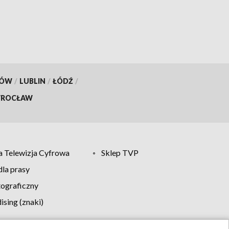
KÓW
/
LUBLIN
/
ŁÓDŹ
/
ROCŁAW
 Telewizja Cyfrowa
Sklep TVP
la prasy
tograficzny
sing (znaki)