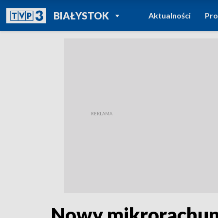
POWRÓT DO
BIAŁYSTOK
Aktualności
Pr
TVP REGIONY
Nowy mikrorachu