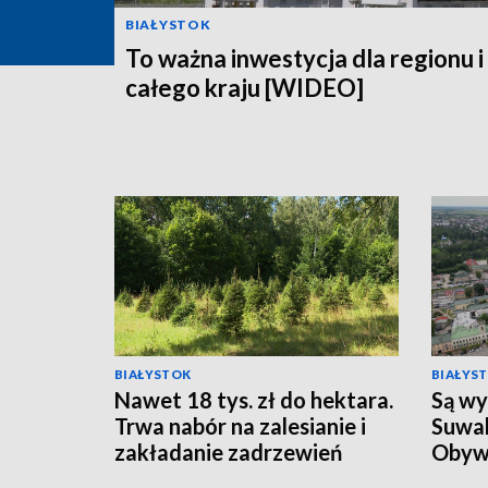
BIAŁYSTOK
To ważna inwestycja dla regionu i
całego kraju [WIDEO]
BIAŁYSTOK
BIAŁYS
Nawet 18 tys. zł do hektara.
Są wy
Trwa nabór na zalesianie i
Suwal
zakładanie zadrzewień
Obyw
[WIDEO]