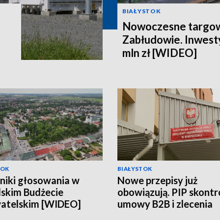
BIAŁYSTOK
Nowoczesne targow
Zabłudowie. Inwesty
mln zł [WIDEO]
TOK
BIAŁYSTOK
niki głosowania w
Nowe przepisy już
skim Budżecie
obowiązują. PIP skontr
atelskim [WIDEO]
umowy B2B i zlecenia
[WIDEO]