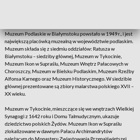
W uroczystości wziął również udział minister edukacji
narodowej Dariusz Piontkowski.
Muzeum Podlaskie w Białymstoku powstało w 1949 r., i jest
największą placówką muzealną w województwie podlaskim.
Muzeum składa się z siedmiu oddziałów: Ratusza w
Białymstoku – siedziby głównej, Muzeum w Tykocinie,
Muzeum Ikon w Supraślu, Muzeum Wnętrz Pałacowych w
Choroszczy, Muzeum w Bielsku Podlaskim, Muzeum Rzeźby
Alfonsa Karnego oraz Muzeum Historycznego. W siedzibie
głównej prezentowane są zbiory malarstwa polskiego XVII –
XX wieku.
Muzeum w Tykocinie, mieszczące się we wnętrzach Wielkiej
Synagogi z 1642 roku i Domu Talmudycznym, ukazuje
dziedzictwo polskich Żydów. Muzeum Ikon w Supraślu
zlokalizowane w dawnym Pałacu Archimandrytów
należącym do Monasteru Zwiastowania Przenajświętszej