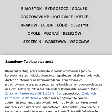
BIAŁYSTOK
/
BYDGOSZCZ
/
GDAŃSK
/
GORZÓW WLKP.
/
KATOWICE
/
KIELCE
/
KRAKÓW
/
LUBLIN
/
ŁÓDŹ
/
OLSZTYN
/
OPOLE
/
POZNAŃ
/
RZESZÓW
/
SZCZECIN
/
WARSZAWA
/
WROCŁAW
Szanujemy Twoją prywatność
Dołącz do nas:
Kliknij "Akceptuję i przechodzę do serwisu", aby wyrazić zgody na
korzystanie z technologii automatycznego śledzenia i zbierania danych,
TVP
dostęp do informacji na Twoim urządzeniu końcowym i ich
Abonament TVP
przechowywanie oraz na przetwarzanie Twoich danych osobowych przez
Regulamin TVP
nas, czyli Telewizję Polską S.A. w likwidacji (zwaną dalej również „TVP”),
Emisja w TVP
Polityka prywatności
Zaufanych Partnerów z IAB* (1201 firm)
oraz pozostałych
Zaufanych
Partnerów TVP (93 firm)
, w celach marketingowych (w tym do
Centrum informacji TVP
Moje zgody
zautomatyzowanego dopasowania reklam do Twoich zainteresowań i
mierzenia ich skuteczności) i pozostałych, które wskazujemy poniżej, a
Naziemna Telewizja Cyfrowa
Pomoc
także zgody na udostępnianie przez nas identyfikatora PPID do Google.