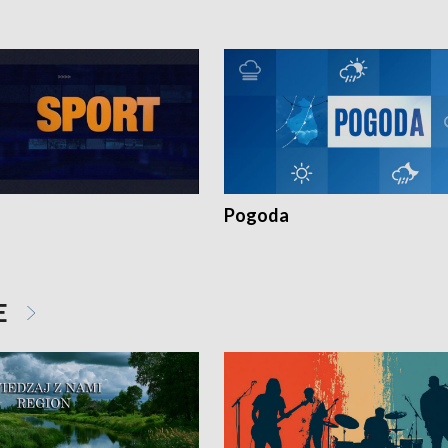
Pogoda
E