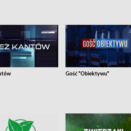
ntów
Gość "Obiektywu"