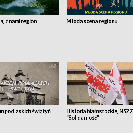
j z nami region
Młoda scena regionu
em podlaskich świątyń
Historia białostockiej NSZ
"Solidarność"