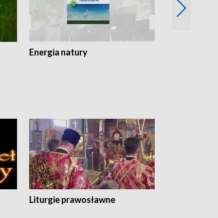
Energia natury
Ogród i nie t
Liturgie prawosławne