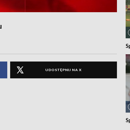
u
S
UDOSTĘPNIJ NA X
S