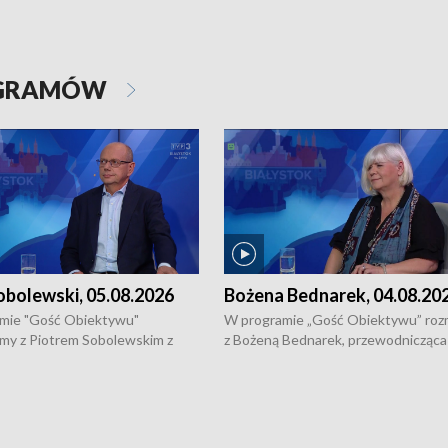
OGRAMÓW
obolewski, 05.08.2026
Bożena Bednarek, 04.08.20
mie "Gość Obiektywu"
W programie „Gość Obiektywu” ro
my z Piotrem Sobolewskim z
z Bożeną Bednarek, przewodnicząca
twa Amickus o możliwościach
Białostockiej Rady Seniorów, o walc
osób dotkniętych przemocą i
samotnością, pomysłach na to jak
u Ośrodka Pomocy Osobom
wyciągać osoby starsze z domów i j
zonym Przestępstwem.
ważne jest to by nie były same.