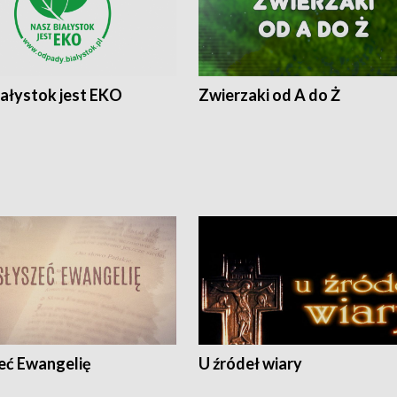
iałystok jest EKO
Zwierzaki od A do Ż
eć Ewangelię
U źródeł wiary