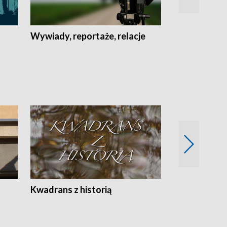
Wywiady, reportaże, relacje
Recepta na...
Z
Kwadrans z historią
Kartki z kal