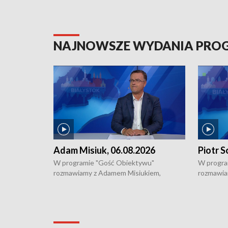
NAJNOWSZE WYDANIA PR
Adam Misiuk, 06.08.2026
Piotr S
W programie "Gość Obiektywu"
W progra
rozmawiamy z Adamem Misiukiem,
rozmawia
podlaskim wojewódzkim konserwatorem
Towarzys
zabytków o kondycji zabytków w regionie
wsparcia 
i naborze wniosków na prace
działani
konserwatorskie.
Pokrzywd