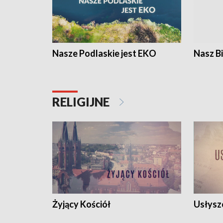
Nasze Podlaskie jest EKO
Nasz B
RELIGIJNE
Żyjący Kościół
Usłysz