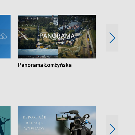
Panorama Łomżyńska
Przegląd suw