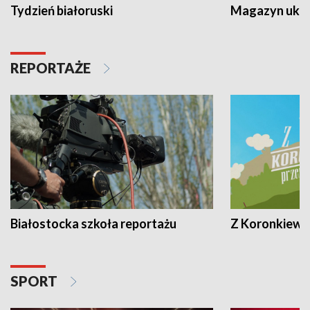
Tydzień białoruski
Magazyn ukra
REPORTAŻE
Białostocka szkoła reportażu
Z Koronkiewic
SPORT