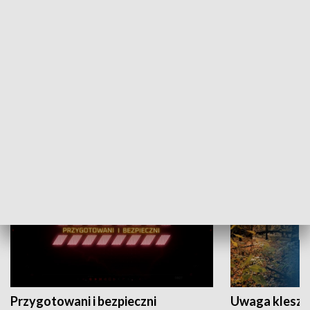
Grajmy Swoje
Białostocki Te
NAUKA I EDUKACJA
Przygotowani i bezpieczni
Uwaga kleszc