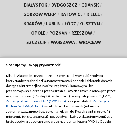
BIAŁYSTOK
/
BYDGOSZCZ
/
GDAŃSK
/
GORZÓW WLKP.
/
KATOWICE
/
KIELCE
/
KRAKÓW
/
LUBLIN
/
ŁÓDŹ
/
OLSZTYN
/
OPOLE
/
POZNAŃ
/
RZESZÓW
/
SZCZECIN
/
WARSZAWA
/
WROCŁAW
Szanujemy Twoją prywatność
Dołącz do nas:
Kliknij "Akceptuję i przechodzę do serwisu", aby wyrazić zgody na
korzystanie z technologii automatycznego śledzenia i zbierania danych,
TVP
dostęp do informacji na Twoim urządzeniu końcowym i ich
Abonament TVP
przechowywanie oraz na przetwarzanie Twoich danych osobowych przez
Regulamin TVP
nas, czyli Telewizję Polską S.A. w likwidacji (zwaną dalej również „TVP”),
Emisja w TVP
Polityka prywatności
Zaufanych Partnerów z IAB* (1201 firm)
oraz pozostałych
Zaufanych
Partnerów TVP (93 firm)
, w celach marketingowych (w tym do
Centrum informacji TVP
Moje zgody
zautomatyzowanego dopasowania reklam do Twoich zainteresowań i
mierzenia ich skuteczności) i pozostałych, które wskazujemy poniżej, a
Naziemna Telewizja Cyfrowa
Pomoc
także zgody na udostępnianie przez nas identyfikatora PPID do Google.