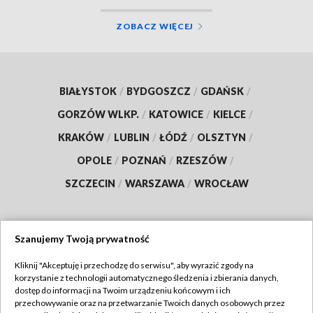
ZOBACZ WIĘCEJ
BIAŁYSTOK
/
BYDGOSZCZ
/
GDAŃSK
/
GORZÓW WLKP.
/
KATOWICE
/
KIELCE
/
KRAKÓW
/
LUBLIN
/
ŁÓDŹ
/
OLSZTYN
/
OPOLE
/
POZNAŃ
/
RZESZÓW
/
SZCZECIN
/
WARSZAWA
/
WROCŁAW
Szanujemy Twoją prywatność
Dołącz do nas:
Kliknij "Akceptuję i przechodzę do serwisu", aby wyrazić zgody na
korzystanie z technologii automatycznego śledzenia i zbierania danych,
TVP
dostęp do informacji na Twoim urządzeniu końcowym i ich
Abonament TVP
przechowywanie oraz na przetwarzanie Twoich danych osobowych przez
Regulamin TVP