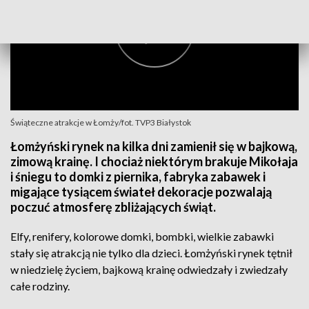
Świąteczne atrakcje w Łomży/fot. TVP3 Białystok
Łomżyński rynek na kilka dni zamienił się w bajkową,
zimową krainę. I chociaż niektórym brakuje Mikołaja
i śniegu to domki z piernika, fabryka zabawek i
migające tysiącem świateł dekoracje pozwalają
poczuć atmosferę zbliżających świąt.
Elfy, renifery, kolorowe domki, bombki, wielkie zabawki
stały się atrakcją nie tylko dla dzieci. Łomżyński rynek tętnił
w niedzielę życiem, bajkową krainę odwiedzały i zwiedzały
całe rodziny.