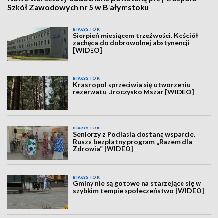
Szkół Zawodowych nr 5 w Białymstoku
BIAŁYSTOK
Sierpień miesiącem trzeźwości. Kościół
zachęca do dobrowolnej abstynencji
[WIDEO]
BIAŁYSTOK
Krasnopol sprzeciwia się utworzeniu
rezerwatu Uroczysko Mszar [WIDEO]
BIAŁYSTOK
Seniorzy z Podlasia dostaną wsparcie.
Rusza bezpłatny program „Razem dla
Zdrowia” [WIDEO]
BIAŁYSTOK
Gminy nie są gotowe na starzejące się w
szybkim tempie społeczeństwo [WIDEO]