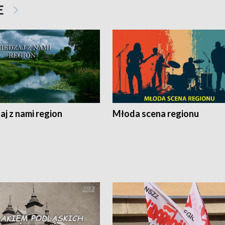
E
j z nami region
Młoda scena regionu