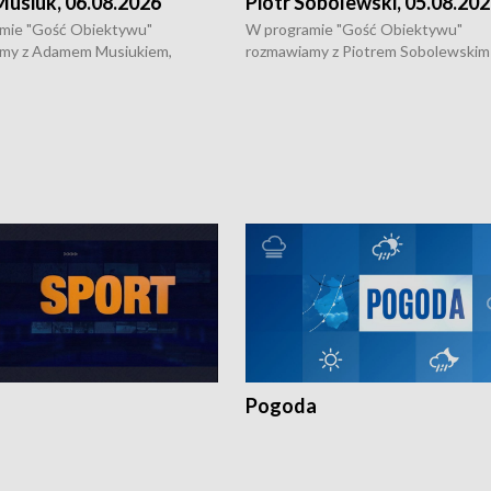
usiuk, 06.08.2026
Piotr Sobolewski, 05.08.20
mie "Gość Obiektywu"
W programie "Gość Obiektywu"
my z Adamem Musiukiem,
rozmawiamy z Piotrem Sobolewskim
m wojewódzkim konserwatorem
Towarzystwa Amickus o możliwości
o kondycji zabytków w regionie
wsparcia osób dotkniętych przemocą
 wniosków na prace
działaniu Ośrodka Pomocy Osobom
torskie.
Pokrzywdzonym Przestępstwem.
Pogoda