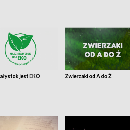
iałystok jest EKO
Zwierzaki od A do Ż