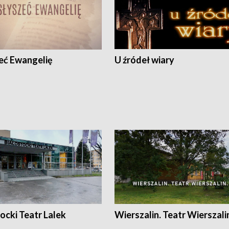
eć Ewangelię
U źródeł wiary
ocki Teatr Lalek
Wierszalin. Teatr Wierszali