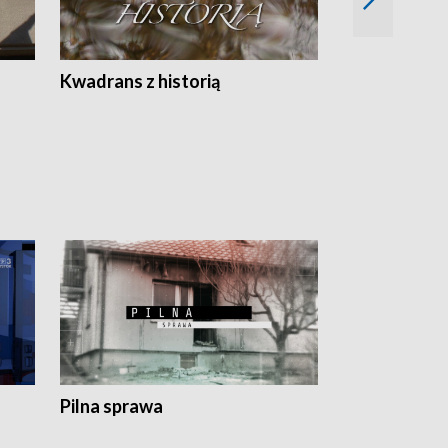
Z
Kwadrans z historią
Kartki z kal
Pilna sprawa