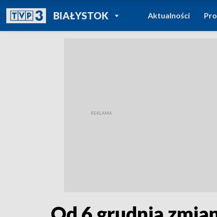
POWRÓT DO
BIAŁYSTOK
Aktualności
Pr
TVP REGIONY
Od 6 grudnia zmia