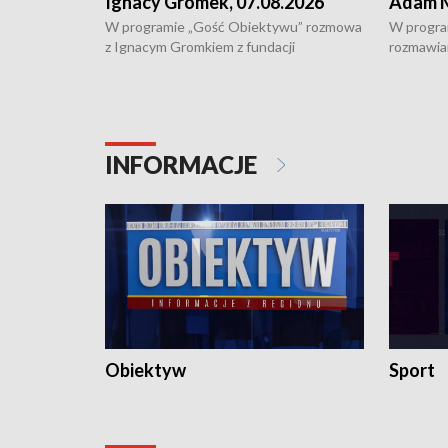
Ignacy Gromek, 07.08.2026
Adam M
W programie „Gość Obiektywu” rozmowa
W progra
z Ignacym Gromkiem z fundacji
rozmawia
"Przystanek Autyzm" o opiece dorosłych
podlaski
osób autystycznych oraz potrzebie
zabytków 
dziennej i całodobowej opieki.
i naborze
konserwa
INFORMACJE
Obiektyw
Sport