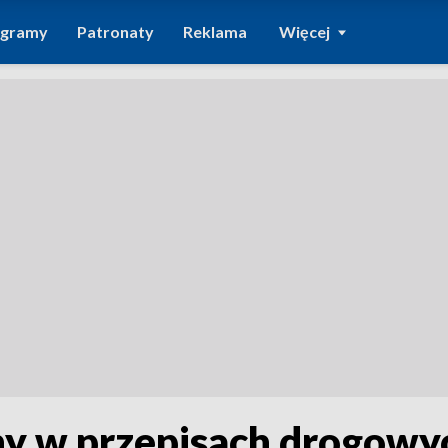
ogramy
Patronaty
Reklama
Więcej
ny w przepisach drogowy