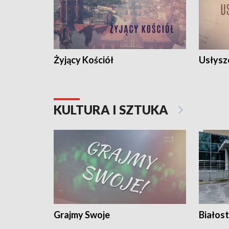
Żyjący Kościół
Usłysz
KULTURA I SZTUKA
Grajmy Swoje
Białost