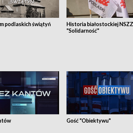
em podlaskich świątyń
Historia białostockiej NSZ
"Solidarność"
ntów
Gość "Obiektywu"