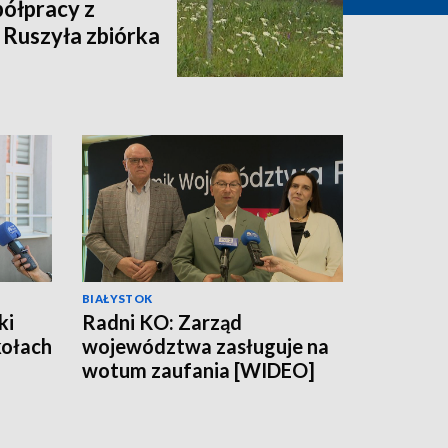
półpracy z
 Ruszyła zbiórka
BIAŁYSTOK
ki
Radni KO: Zarząd
kołach
województwa zasługuje na
wotum zaufania [WIDEO]