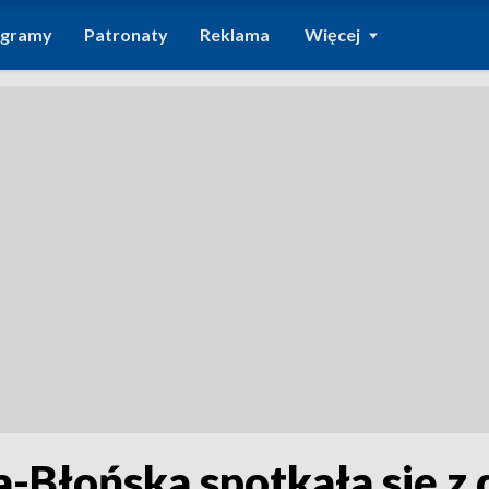
ogramy
Patronaty
Reklama
Więcej
-Błońska spotkała się z 