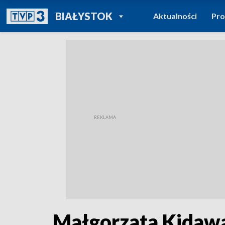
POWRÓT DO
BIAŁYSTOK
Aktualności
Pr
TVP REGIONY
Małgorzata Kidawa