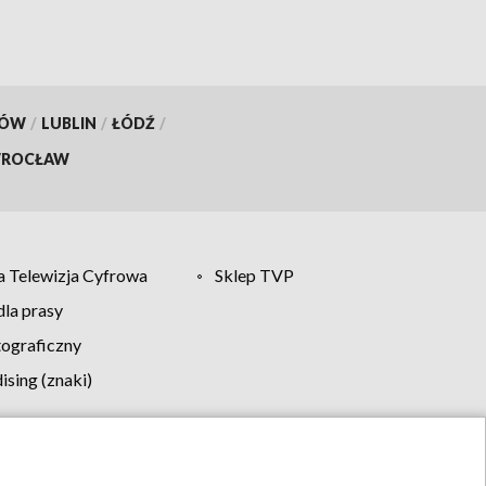
KÓW
/
LUBLIN
/
ŁÓDŹ
/
ROCŁAW
 Telewizja Cyfrowa
Sklep TVP
la prasy
tograficzny
sing (znaki)