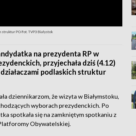
 struktur PO/fot. TVP3 Białystok
andydatka na prezydenta RP w
ydenckich, przyjechała dziś (4.12)
 działaczami podlaskich struktur
ła dziennikarzom, że wizyta w Białymstoku,
dchodzących wyborach prezydenckich. Po
tka spotkała się na zamkniętym spotkaniu z
Platforomy Obywatelskiej.