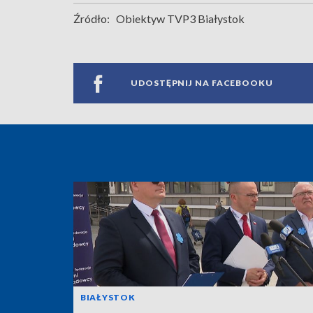
Źródło:
Obiektyw TVP3 Białystok
UDOSTĘPNIJ NA FACEBOOKU
BIAŁYSTOK