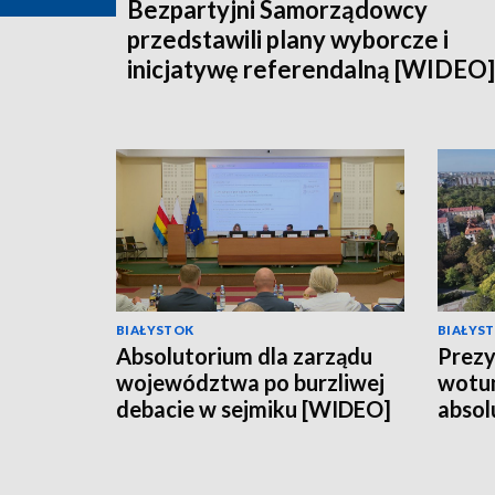
Bezpartyjni Samorządowcy
przedstawili plany wyborcze i
inicjatywę referendalną [WIDEO]
BIAŁYSTOK
BIAŁYS
Absolutorium dla zarządu
Prezy
województwa po burzliwej
wotum
debacie w sejmiku [WIDEO]
absol