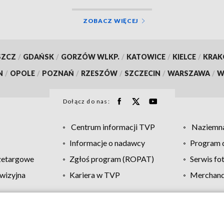
ZOBACZ WIĘCEJ
SZCZ
/
GDAŃSK
/
GORZÓW WLKP.
/
KATOWICE
/
KIELCE
/
KRA
N
/
OPOLE
/
POZNAŃ
/
RZESZÓW
/
SZCZECIN
/
WARSZAWA
/
W
Dołącz do nas:
Centrum informacji TVP
Naziemna
Informacje o nadawcy
Program d
zetargowe
Zgłoś program (ROPAT)
Serwis fo
wizyjna
Kariera w TVP
Merchandi