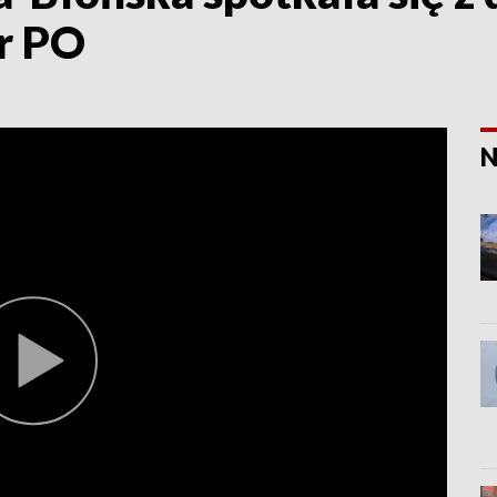
ur PO
N