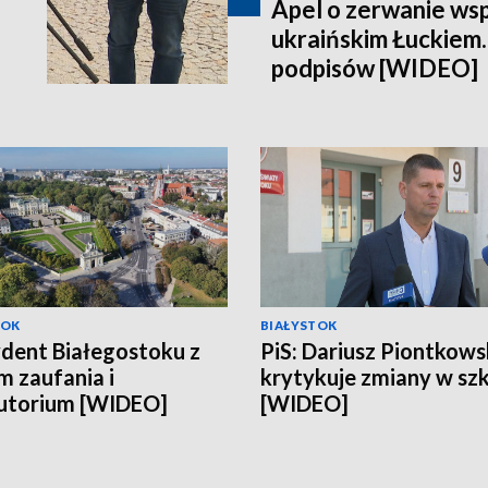
Apel o zerwanie ws
ukraińskim Łuckiem.
podpisów [WIDEO]
TOK
BIAŁYSTOK
dent Białegostoku z
PiS: Dariusz Piontkows
 zaufania i
krytykuje zmiany w sz
utorium [WIDEO]
[WIDEO]