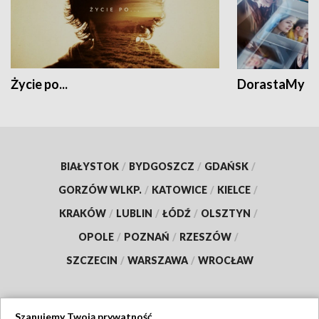
Życie po...
DorastaMy
BIAŁYSTOK
/
BYDGOSZCZ
/
GDAŃSK
/
GORZÓW WLKP.
/
KATOWICE
/
KIELCE
/
KRAKÓW
/
LUBLIN
/
ŁÓDŹ
/
OLSZTYN
/
OPOLE
/
POZNAŃ
/
RZESZÓW
/
SZCZECIN
/
WARSZAWA
/
WROCŁAW
Szanujemy Twoją prywatność