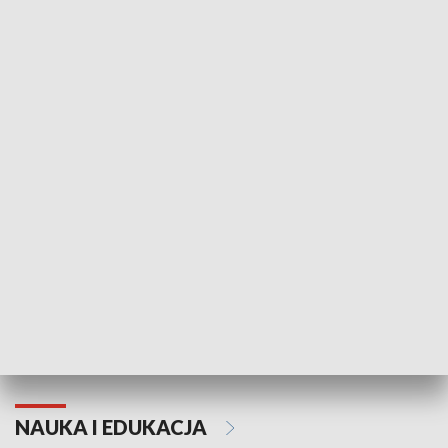
Żyjący Kościół
Usłyszeć Ewa
KULTURA I SZTUKA
Grajmy Swoje
Białostocki Te
NAUKA I EDUKACJA