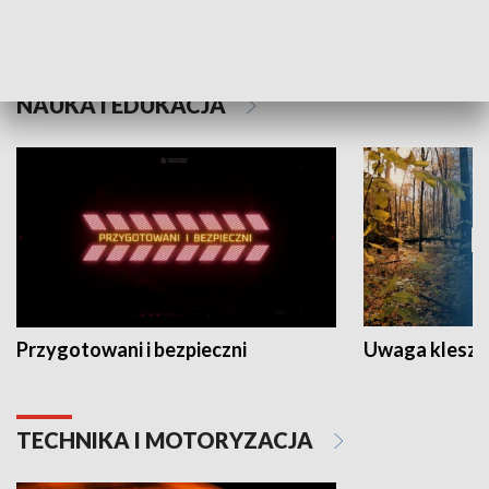
Grajmy Swoje
Białostocki Te
NAUKA I EDUKACJA
Przygotowani i bezpieczni
Uwaga kleszc
TECHNIKA I MOTORYZACJA