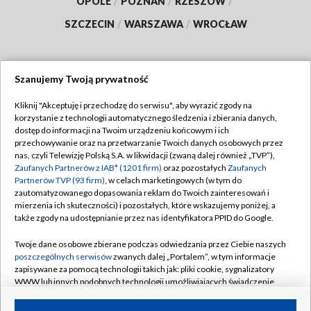
OPOLE
/
POZNAŃ
/
RZESZÓW
/
SZCZECIN
/
WARSZAWA
/
WROCŁAW
Szanujemy Twoją prywatność
Dołącz do nas:
Kliknij "Akceptuję i przechodzę do serwisu", aby wyrazić zgody na
korzystanie z technologii automatycznego śledzenia i zbierania danych,
TVP
dostęp do informacji na Twoim urządzeniu końcowym i ich
Abonament TVP
przechowywanie oraz na przetwarzanie Twoich danych osobowych przez
Regulamin TVP
nas, czyli Telewizję Polską S.A. w likwidacji (zwaną dalej również „TVP”),
Emisja w TVP
Polityka prywatności
Zaufanych Partnerów z IAB* (1201 firm)
oraz pozostałych
Zaufanych
Partnerów TVP (93 firm)
, w celach marketingowych (w tym do
Centrum informacji TVP
Moje zgody
zautomatyzowanego dopasowania reklam do Twoich zainteresowań i
mierzenia ich skuteczności) i pozostałych, które wskazujemy poniżej, a
Naziemna Telewizja Cyfrowa
Pomoc
także zgody na udostępnianie przez nas identyfikatora PPID do Google.
Sklep TVP
Biuro reklamy
Twoje dane osobowe zbierane podczas odwiedzania przez Ciebie naszych
Rada Programowa
Kontakt
poszczególnych serwisów
zwanych dalej „Portalem”, w tym informacje
zapisywane za pomocą technologii takich jak: pliki cookie, sygnalizatory
System NOS
WWW lub innych podobnych technologii umożliwiających świadczenie
dopasowanych i bezpiecznych usług, personalizację treści oraz reklam,
Informacje o nadawcy
Kanały
udostępnianie funkcji mediów społecznościowych oraz analizowanie