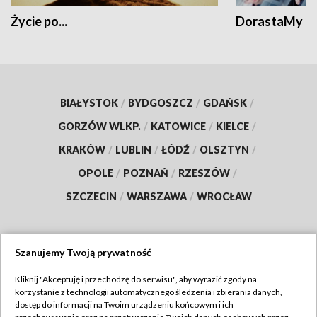
Życie po...
DorastaMy
BIAŁYSTOK
/
BYDGOSZCZ
/
GDAŃSK
/
GORZÓW WLKP.
/
KATOWICE
/
KIELCE
/
KRAKÓW
/
LUBLIN
/
ŁÓDŹ
/
OLSZTYN
/
OPOLE
/
POZNAŃ
/
RZESZÓW
/
SZCZECIN
/
WARSZAWA
/
WROCŁAW
Szanujemy Twoją prywatność
Dołącz do nas:
Kliknij "Akceptuję i przechodzę do serwisu", aby wyrazić zgody na
korzystanie z technologii automatycznego śledzenia i zbierania danych,
TVP
dostęp do informacji na Twoim urządzeniu końcowym i ich