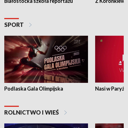
Białostocka szkoła reportażu
Z Koronkiewic
SPORT
Podlaska Gala Olimpijska
Nasi w Paryżu
ROLNICTWO I WIEŚ