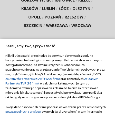
GORZÓW WLKP.
/
KATOWICE
/
KIELCE
/
KRAKÓW
/
LUBLIN
/
ŁÓDŹ
/
OLSZTYN
/
OPOLE
/
POZNAŃ
/
RZESZÓW
/
SZCZECIN
/
WARSZAWA
/
WROCŁAW
Szanujemy Twoją prywatność
Dołącz do nas:
Kliknij "Akceptuję i przechodzę do serwisu", aby wyrazić zgody na
korzystanie z technologii automatycznego śledzenia i zbierania danych,
TVP
dostęp do informacji na Twoim urządzeniu końcowym i ich
Abonament TVP
przechowywanie oraz na przetwarzanie Twoich danych osobowych przez
Regulamin TVP
nas, czyli Telewizję Polską S.A. w likwidacji (zwaną dalej również „TVP”),
Emisja w TVP
Polityka prywatności
Zaufanych Partnerów z IAB* (1201 firm)
oraz pozostałych
Zaufanych
Partnerów TVP (93 firm)
, w celach marketingowych (w tym do
Centrum informacji TVP
Moje zgody
zautomatyzowanego dopasowania reklam do Twoich zainteresowań i
mierzenia ich skuteczności) i pozostałych, które wskazujemy poniżej, a
Naziemna Telewizja Cyfrowa
Pomoc
także zgody na udostępnianie przez nas identyfikatora PPID do Google.
Sklep TVP
Biuro reklamy
Twoje dane osobowe zbierane podczas odwiedzania przez Ciebie naszych
Rada Programowa
Kontakt
poszczególnych serwisów
zwanych dalej „Portalem”, w tym informacje