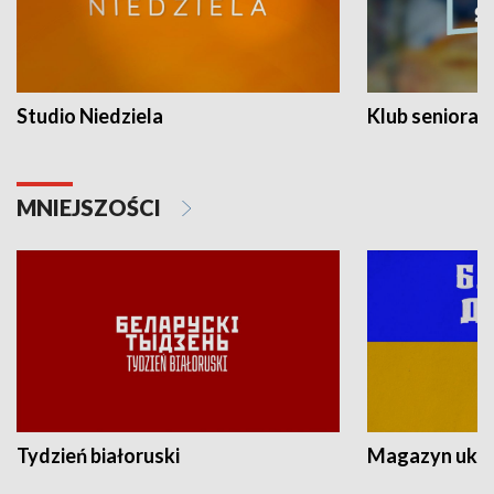
Studio Niedziela
Klub seniora
MNIEJSZOŚCI
Tydzień białoruski
Magazyn ukra