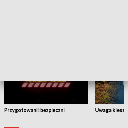
Grajmy Swoje
Białostocki Te
NAUKA I EDUKACJA
Przygotowani i bezpieczni
Uwaga kleszc