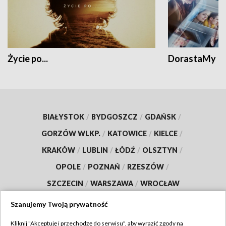
Życie po...
DorastaMy
BIAŁYSTOK
/
BYDGOSZCZ
/
GDAŃSK
/
GORZÓW WLKP.
/
KATOWICE
/
KIELCE
/
KRAKÓW
/
LUBLIN
/
ŁÓDŹ
/
OLSZTYN
/
OPOLE
/
POZNAŃ
/
RZESZÓW
/
SZCZECIN
/
WARSZAWA
/
WROCŁAW
Szanujemy Twoją prywatność
Kliknij "Akceptuję i przechodzę do serwisu", aby wyrazić zgody na