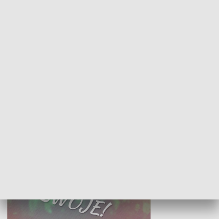
Żyjący Kościół
Usłyszeć Ewa
KULTURA I SZTUKA
Białostocki Te