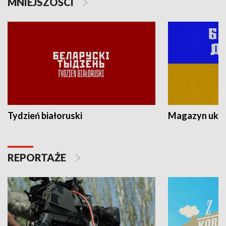
MNIEJSZOŚCI
Tydzień białoruski
Magazyn ukra
REPORTAŻE