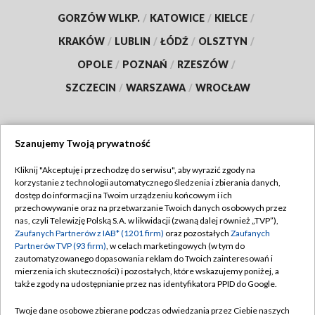
GORZÓW WLKP.
/
KATOWICE
/
KIELCE
/
KRAKÓW
/
LUBLIN
/
ŁÓDŹ
/
OLSZTYN
/
OPOLE
/
POZNAŃ
/
RZESZÓW
/
SZCZECIN
/
WARSZAWA
/
WROCŁAW
Szanujemy Twoją prywatność
Dołącz do nas:
Kliknij "Akceptuję i przechodzę do serwisu", aby wyrazić zgody na
korzystanie z technologii automatycznego śledzenia i zbierania danych,
TVP
dostęp do informacji na Twoim urządzeniu końcowym i ich
Abonament TVP
przechowywanie oraz na przetwarzanie Twoich danych osobowych przez
Regulamin TVP
nas, czyli Telewizję Polską S.A. w likwidacji (zwaną dalej również „TVP”),
Emisja w TVP
Polityka prywatności
Zaufanych Partnerów z IAB* (1201 firm)
oraz pozostałych
Zaufanych
Partnerów TVP (93 firm)
, w celach marketingowych (w tym do
Centrum informacji TVP
Moje zgody
zautomatyzowanego dopasowania reklam do Twoich zainteresowań i
mierzenia ich skuteczności) i pozostałych, które wskazujemy poniżej, a
Naziemna Telewizja Cyfrowa
Pomoc
także zgody na udostępnianie przez nas identyfikatora PPID do Google.
Sklep TVP
Biuro reklamy
Twoje dane osobowe zbierane podczas odwiedzania przez Ciebie naszych