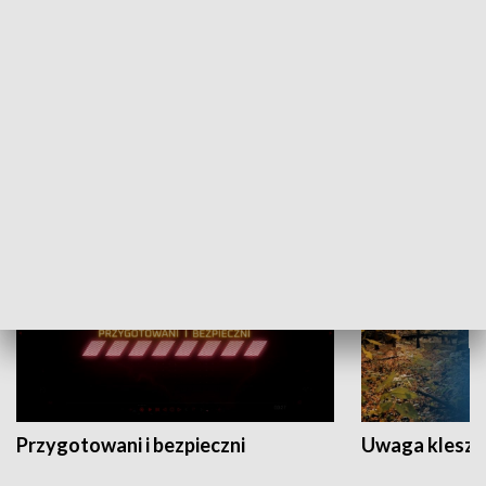
Grajmy Swoje
Białostocki Te
NAUKA I EDUKACJA
Przygotowani i bezpieczni
Uwaga kleszc