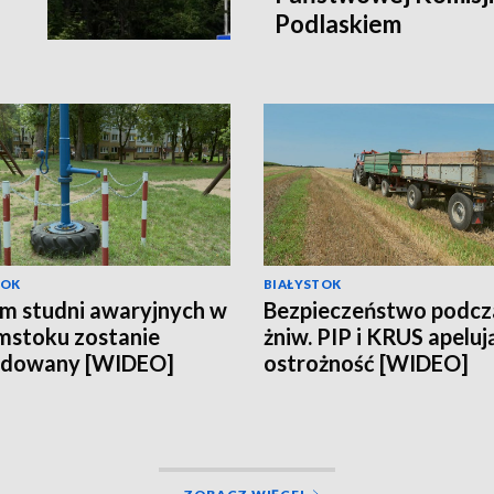
Podlaskiem
TOK
BIAŁYSTOK
m studni awaryjnych w
Bezpieczeństwo podcz
mstoku zostanie
żniw. PIP i KRUS apeluj
udowany [WIDEO]
ostrożność [WIDEO]