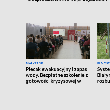
BIAŁYSTOK
BIAŁYS
Plecak ewakuacyjny i zapas
Syste
wody. Bezpłatne szkolenie z
Biały
gotowości kryzysowej w
rozb
Mońkach [WIDEO]