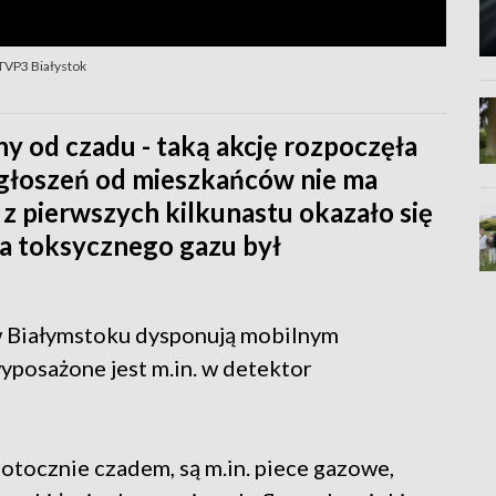
 TVP3 Białystok
ny od czadu - taką akcję rozpoczęła
Zgłoszeń od mieszkańców nie ma
o z pierwszych kilkunastu okazało się
ia toksycznego gazu był
 w Białymstoku dysponują mobilnym
yposażone jest m.in. w detektor
otocznie czadem, są m.in. piece gazowe,