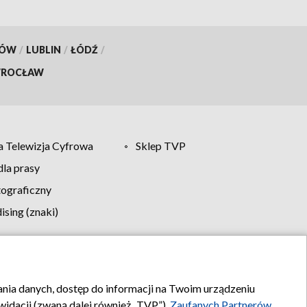
KÓW
/
LUBLIN
/
ŁÓDŹ
/
ROCŁAW
 Telewizja Cyfrowa
Sklep TVP
la prasy
tograficzny
sing (znaki)
klamy
Kontakt
rania danych, dostęp do informacji na Twoim urządzeniu
idacji (zwaną dalej również „TVP”),
Zaufanych Partnerów