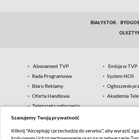
BIAŁYSTOK
/
BYDGO
OLSZTY
Abonament TVP
Emisja w TVP
Rada Programowa
System NOS
Biuro Reklamy
Ogłoszenie pr
Oferta Handlowa
Akademia Tele
Telegazeta ogłoszenia
Szanujemy Twoją prywatność
Regulamin TVP
Kliknij "Akceptuję i przechodzę do serwisu", aby wyrazić zg
końcowym i ich przechowywanie oraz na przetwarzanie Twoich