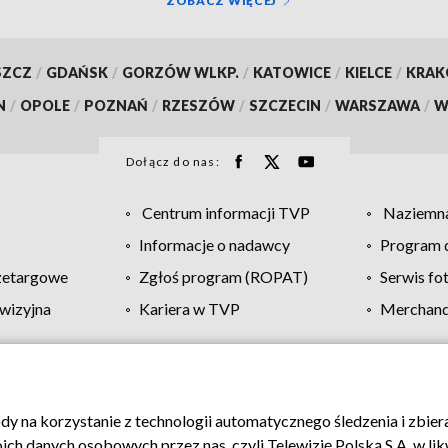
ZOBACZ WIĘCEJ
SZCZ
/
GDAŃSK
/
GORZÓW WLKP.
/
KATOWICE
/
KIELCE
/
KRA
N
/
OPOLE
/
POZNAŃ
/
RZESZÓW
/
SZCZECIN
/
WARSZAWA
/
W
Dołącz do nas:
Centrum informacji TVP
Naziemna
Informacje o nadawcy
Program d
zetargowe
Zgłoś program (ROPAT)
Serwis fo
wizyjna
Kariera w TVP
Merchandi
Polityka prywatności
Moje zgody
Pomoc
Biuro re
ody na korzystanie z technologii automatycznego śledzenia i zbie
 danych osobowych przez nas, czyli Telewizję Polską S.A. w likw