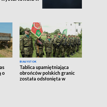
BIAŁYSTOK
as
Tablica upamiętniająca
ą o
obrońców polskich granic
została odsłonięta w
Sejnach [WIDEO]