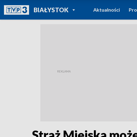
POWRÓT DO
BIAŁYSTOK
Aktualności
Pr
TVP REGIONY
Straż Miejska może