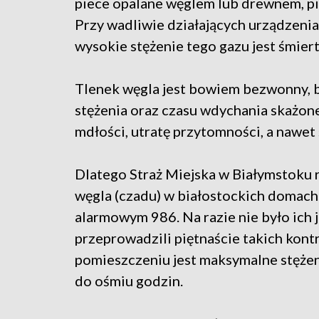
piece opalane węglem lub drewnem, pi
Przy wadliwie działających urządzeni
wysokie stężenie tego gazu jest śmie
Tlenek węgla jest bowiem bezwonny, b
stężenia oraz czasu wdychania skażo
mdłości, utratę przytomności, a nawet 
Dlatego Straż Miejska w Białymstoku 
węgla (czadu) w białostockich domac
alarmowym 986. Na razie nie było ich j
przeprowadzili piętnaście takich kontr
pomieszczeniu jest maksymalne stęże
do ośmiu godzin.