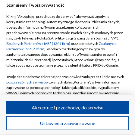
Szanujemy Twoją prywatność
Dołącz do nas:
Kliknij "Akceptuję i przechodzę do serwisu", aby wyrazić zgody na
korzystanie z technologii automatycznego śledzenia i zbierania danych,
TVP
dostęp do informacji na Twoim urządzeniu końcowym i ich
Abonament TVP
przechowywanie oraz na przetwarzanie Twoich danych osobowych przez
Regulamin TVP
nas, czyli Telewizję Polską S.A. w likwidacji (zwaną dalej również „TVP”),
Emisja w TVP
Polityka prywatności
Zaufanych Partnerów z IAB* (1201 firm)
oraz pozostałych
Zaufanych
Partnerów TVP (93 firm)
, w celach marketingowych (w tym do
Centrum informacji TVP
Moje zgody
zautomatyzowanego dopasowania reklam do Twoich zainteresowań i
mierzenia ich skuteczności) i pozostałych, które wskazujemy poniżej, a
Naziemna Telewizja Cyfrowa
Pomoc
także zgody na udostępnianie przez nas identyfikatora PPID do Google.
Sklep TVP
Biuro reklamy
Twoje dane osobowe zbierane podczas odwiedzania przez Ciebie naszych
Rada Programowa
Kontakt
poszczególnych serwisów
zwanych dalej „Portalem”, w tym informacje
zapisywane za pomocą technologii takich jak: pliki cookie, sygnalizatory
System NOS
WWW lub innych podobnych technologii umożliwiających świadczenie
dopasowanych i bezpiecznych usług, personalizację treści oraz reklam,
Informacje o nadawcy
Kanały
udostępnianie funkcji mediów społecznościowych oraz analizowanie
Akceptuję i przechodzę do serwisu
ruchu w Internecie.
Program dla prasy
©2026 Telewizja Polska S.A. w likwidacji
Biuro Reklamy
Twoje dane osobowe zbierane podczas odwiedzania przez Ciebie
Ustawienia zaawansowane
poszczególnych serwisów
na Portalu, takie jak adresy IP, identyfikatory
Ogłoszenie przetargowe
Twoich urządzeń końcowych i identyfikatory plików cookie, informacje o