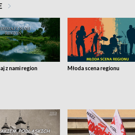
E
j z nami region
Młoda scena regionu