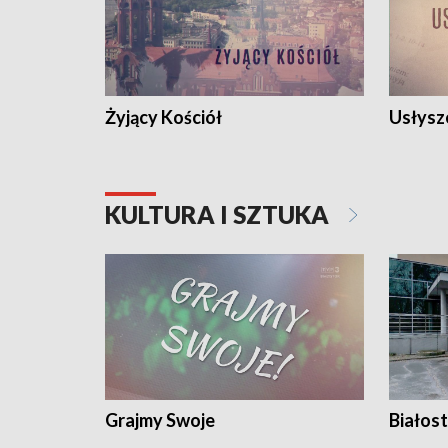
Żyjący Kościół
Usłysz
KULTURA I SZTUKA
Grajmy Swoje
Białost