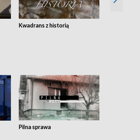
Z
Kwadrans z historią
Kartki z kal
Pilna sprawa