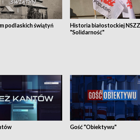
em podlaskich świątyń
Historia białostockiej NSZ
"Solidarność"
ntów
Gość "Obiektywu"