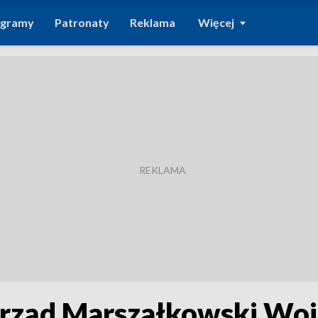
ogramy
Patronaty
Reklama
Więcej
Urząd Marszałkowski W