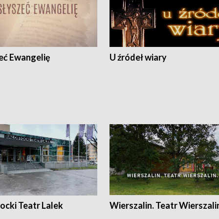
eć Ewangelię
U źródeł wiary
ocki Teatr Lalek
Wierszalin. Teatr Wierszali