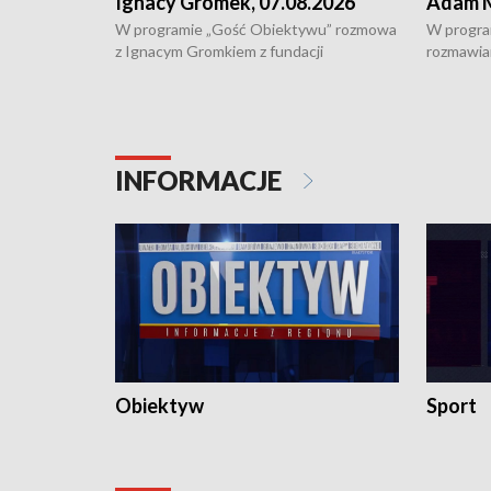
Ignacy Gromek, 07.08.2026
Adam M
W programie „Gość Obiektywu” rozmowa
W progra
z Ignacym Gromkiem z fundacji
rozmawia
"Przystanek Autyzm" o opiece dorosłych
podlaski
osób autystycznych oraz potrzebie
zabytków 
dziennej i całodobowej opieki.
i naborze
konserwa
INFORMACJE
Obiektyw
Sport