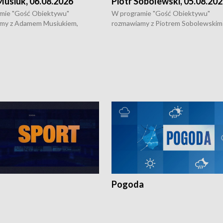
usiuk, 06.08.2026
Piotr Sobolewski, 05.08.20
mie "Gość Obiektywu"
W programie "Gość Obiektywu"
my z Adamem Musiukiem,
rozmawiamy z Piotrem Sobolewskim
m wojewódzkim konserwatorem
Towarzystwa Amickus o możliwości
o kondycji zabytków w regionie
wsparcia osób dotkniętych przemocą
 wniosków na prace
działaniu Ośrodka Pomocy Osobom
torskie.
Pokrzywdzonym Przestępstwem.
Pogoda