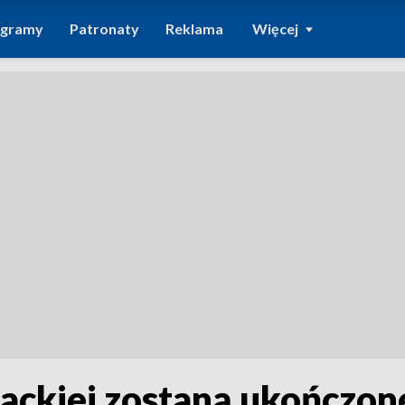
ogramy
Patronaty
Reklama
Więcej
packiej zostaną ukończon