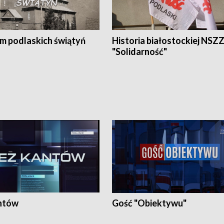
em podlaskich świątyń
Historia białostockiej NSZ
"Solidarność"
ntów
Gość "Obiektywu"