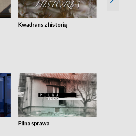
Z
Kwadrans z historią
Kartki z kal
Pilna sprawa