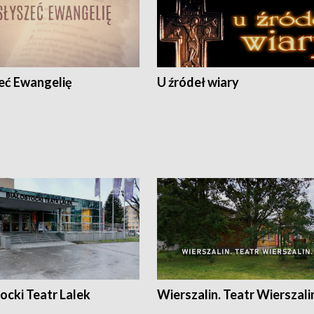
eć Ewangelię
U źródeł wiary
ocki Teatr Lalek
Wierszalin. Teatr Wierszali