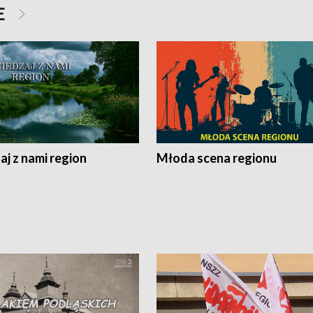
E
j z nami region
Młoda scena regionu