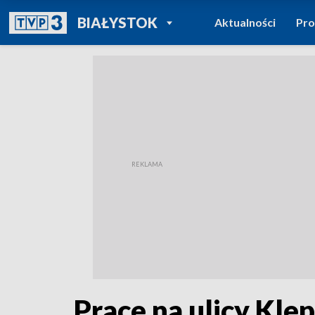
POWRÓT DO
BIAŁYSTOK
Aktualności
Pr
TVP REGIONY
Prace na ulicy Kle