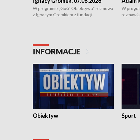
Ignacy Gromek, 07.08.2026
Adam M
W programie „Gość Obiektywu” rozmowa
W progra
z Ignacym Gromkiem z fundacji
rozmawia
"Przystanek Autyzm" o opiece dorosłych
podlaski
osób autystycznych oraz potrzebie
zabytków 
dziennej i całodobowej opieki.
i naborze
konserwa
INFORMACJE
Obiektyw
Sport