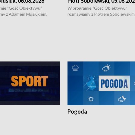
usiuk, 06.08.2026
Piotr Sobolewski, 05.08.20
mie "Gość Obiektywu"
W programie "Gość Obiektywu"
my z Adamem Musiukiem,
rozmawiamy z Piotrem Sobolewskim
m wojewódzkim konserwatorem
Towarzystwa Amickus o możliwości
o kondycji zabytków w regionie
wsparcia osób dotkniętych przemocą
 wniosków na prace
działaniu Ośrodka Pomocy Osobom
torskie.
Pokrzywdzonym Przestępstwem.
Pogoda