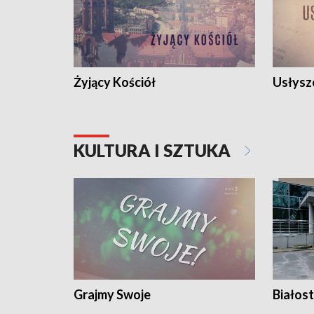
Żyjący Kościół
Usłysz
KULTURA I SZTUKA
Grajmy Swoje
Białost