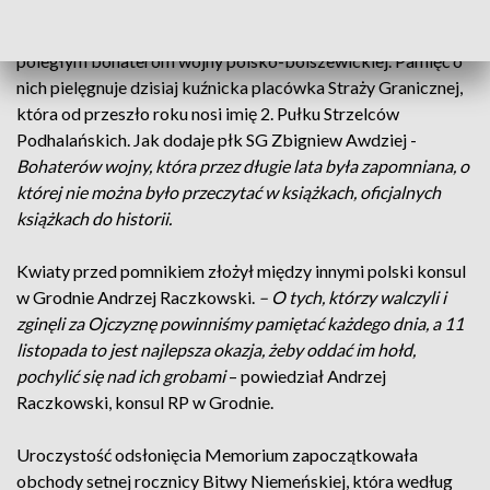
odzyskaniu niepodległości, w 1928 roku lokalna społeczność
ufundowała w tym miejscu pomnik - krzyż poświęcony
poległym bohaterom wojny polsko-bolszewickiej. Pamięć o
nich pielęgnuje dzisiaj kuźnicka placówka Straży Granicznej,
która od przeszło roku nosi imię 2. Pułku Strzelców
Podhalańskich. Jak dodaje płk SG Zbigniew Awdziej -
Bohaterów wojny, która przez długie lata była zapomniana, o
której nie można było przeczytać w książkach, oficjalnych
książkach do historii.
Kwiaty przed pomnikiem złożył między innymi polski konsul
w Grodnie Andrzej Raczkowski.
– O tych, którzy walczyli i
zginęli za Ojczyznę powinniśmy pamiętać każdego dnia, a 11
listopada to jest najlepsza okazja, żeby oddać im hołd,
pochylić się nad ich grobami
– powiedział Andrzej
Raczkowski, konsul RP w Grodnie.
Uroczystość odsłonięcia Memorium zapoczątkowała
obchody setnej rocznicy Bitwy Niemeńskiej, która według