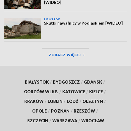
[WIDEO]
BIAŁYSTOK
Skutki nawałnicy w Podlaskiem [WIDEO]
ZOBACZ WIĘCEJ
BIAŁYSTOK
/
BYDGOSZCZ
/
GDAŃSK
/
GORZÓW WLKP.
/
KATOWICE
/
KIELCE
/
KRAKÓW
/
LUBLIN
/
ŁÓDŹ
/
OLSZTYN
/
OPOLE
/
POZNAŃ
/
RZESZÓW
/
SZCZECIN
/
WARSZAWA
/
WROCŁAW