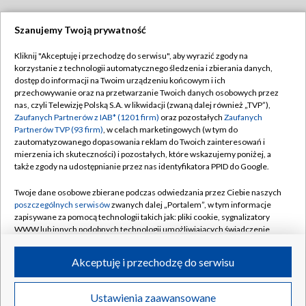
Szanujemy Twoją prywatność
Dołącz do nas:
Kliknij "Akceptuję i przechodzę do serwisu", aby wyrazić zgody na
korzystanie z technologii automatycznego śledzenia i zbierania danych,
TVP
dostęp do informacji na Twoim urządzeniu końcowym i ich
Abonament TVP
przechowywanie oraz na przetwarzanie Twoich danych osobowych przez
Regulamin TVP
nas, czyli Telewizję Polską S.A. w likwidacji (zwaną dalej również „TVP”),
Emisja w TVP
Polityka prywatności
Zaufanych Partnerów z IAB* (1201 firm)
oraz pozostałych
Zaufanych
Partnerów TVP (93 firm)
, w celach marketingowych (w tym do
Centrum informacji TVP
Moje zgody
zautomatyzowanego dopasowania reklam do Twoich zainteresowań i
mierzenia ich skuteczności) i pozostałych, które wskazujemy poniżej, a
Naziemna Telewizja Cyfrowa
Pomoc
także zgody na udostępnianie przez nas identyfikatora PPID do Google.
Sklep TVP
Biuro reklamy
Twoje dane osobowe zbierane podczas odwiedzania przez Ciebie naszych
Rada Programowa
Kontakt
poszczególnych serwisów
zwanych dalej „Portalem”, w tym informacje
zapisywane za pomocą technologii takich jak: pliki cookie, sygnalizatory
System NOS
WWW lub innych podobnych technologii umożliwiających świadczenie
dopasowanych i bezpiecznych usług, personalizację treści oraz reklam,
Informacje o nadawcy
Kanały
udostępnianie funkcji mediów społecznościowych oraz analizowanie
Akceptuję i przechodzę do serwisu
ruchu w Internecie.
Program dla prasy
©2026 Telewizja Polska S.A. w likwidacji
Biuro Reklamy
Twoje dane osobowe zbierane podczas odwiedzania przez Ciebie
Ustawienia zaawansowane
poszczególnych serwisów
na Portalu, takie jak adresy IP, identyfikatory