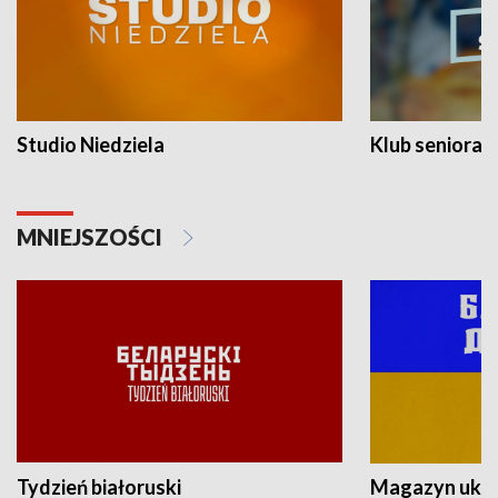
Studio Niedziela
Klub seniora
MNIEJSZOŚCI
Tydzień białoruski
Magazyn ukra