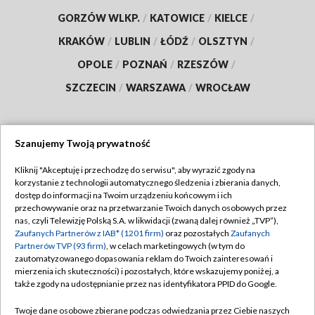
GORZÓW WLKP.
/
KATOWICE
/
KIELCE
/
KRAKÓW
/
LUBLIN
/
ŁÓDŹ
/
OLSZTYN
/
OPOLE
/
POZNAŃ
/
RZESZÓW
/
SZCZECIN
/
WARSZAWA
/
WROCŁAW
Szanujemy Twoją prywatność
Dołącz do nas:
Kliknij "Akceptuję i przechodzę do serwisu", aby wyrazić zgody na
korzystanie z technologii automatycznego śledzenia i zbierania danych,
TVP
dostęp do informacji na Twoim urządzeniu końcowym i ich
Abonament TVP
przechowywanie oraz na przetwarzanie Twoich danych osobowych przez
Regulamin TVP
nas, czyli Telewizję Polską S.A. w likwidacji (zwaną dalej również „TVP”),
Emisja w TVP
Polityka prywatności
Zaufanych Partnerów z IAB* (1201 firm)
oraz pozostałych
Zaufanych
Partnerów TVP (93 firm)
, w celach marketingowych (w tym do
Centrum informacji TVP
Moje zgody
zautomatyzowanego dopasowania reklam do Twoich zainteresowań i
mierzenia ich skuteczności) i pozostałych, które wskazujemy poniżej, a
Naziemna Telewizja Cyfrowa
Pomoc
także zgody na udostępnianie przez nas identyfikatora PPID do Google.
Sklep TVP
Biuro reklamy
Twoje dane osobowe zbierane podczas odwiedzania przez Ciebie naszych