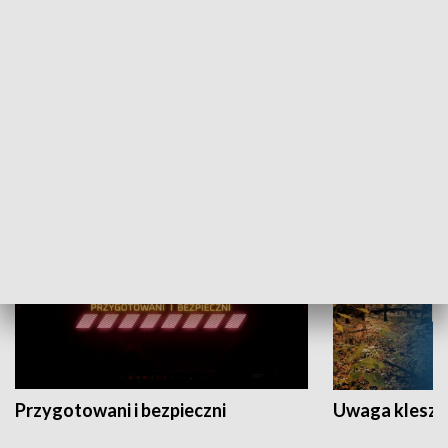
Grajmy Swoje
Białostocki Te
NAUKA I EDUKACJA
Przygotowani i bezpieczni
Uwaga kleszc