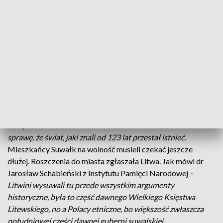
Jarnuszkiewiczówna, która strzałem w serce odebrała sobie
życie po stracie ukochanego. Jak dodaje Wawrzyniec
Kłosiński
- Halina spoczywa obok Leona. Grób, który
mieszkańcy Łomży tu urządzili jest najbardziej odpowiednim
miejscem, bo ta miłość ciągle trwa.
W Suwałkach oficjalne uroczystości Święta Niepodległości
rozpoczęły się od Mazurka Dąbrowskiego. Wiele osób
potraktowało ten dzień jak lekcję ważnej dla nich historii. Jak
powiedział Czesław Renkiewicz, prezydent Suwałk -
11
listopada 1918 roku niewiele osób w Polsce zdawało sobie
sprawę, że świat, jaki znali od 123 lat przestał istnieć.
Mieszkańcy Suwałk na wolność musieli czekać jeszcze
dłużej. Roszczenia do miasta zgłaszała Litwa. Jak mówi dr
Jarosław Schabieński z Instytutu Pamięci Narodowej
-
Litwini wysuwali tu przede wszystkim argumenty
historyczne, była to część dawnego Wielkiego Księstwa
Litewskiego, no a Polacy etniczne, bo większość zwłaszcza
południowej części dawnej guberni suwalskiej