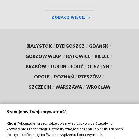
ZOBACZ WIĘCEJ
BIAŁYSTOK
/
BYDGOSZCZ
/
GDAŃSK
/
GORZÓW WLKP.
/
KATOWICE
/
KIELCE
/
KRAKÓW
/
LUBLIN
/
ŁÓDŹ
/
OLSZTYN
/
OPOLE
/
POZNAŃ
/
RZESZÓW
/
SZCZECIN
/
WARSZAWA
/
WROCŁAW
Szanujemy Twoją prywatność
Dołącz do nas:
Kliknij "Akceptuję i przechodzę do serwisu", aby wyrazić zgody na
korzystanie z technologii automatycznego śledzenia i zbierania danych,
TVP
dostęp do informacji na Twoim urządzeniu końcowym i ich