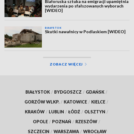
Białoruska sztuka na emigracji upamiętnia
wydarzenia po sfałszowanych wyborach
[WIDEO]
BIAŁYSTOK
Skutki nawałnicy w Podlaskiem [WIDEO]
ZOBACZ WIĘCEJ
BIAŁYSTOK
/
BYDGOSZCZ
/
GDAŃSK
/
GORZÓW WLKP.
/
KATOWICE
/
KIELCE
/
KRAKÓW
/
LUBLIN
/
ŁÓDŹ
/
OLSZTYN
/
OPOLE
/
POZNAŃ
/
RZESZÓW
/
SZCZECIN
/
WARSZAWA
/
WROCŁAW