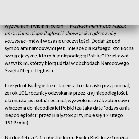
Marszałek województwa podlaskiego Artur Kosicki
podkreślał, że niepodległość jest jednocześnie "wielkim
wyzwaniem i wielkim celem".
- Wszyscy mamy obowiązek
umacniania niepodległości i obowiązek mądrze z niej
korzystać
- mówił w czasie uroczystości. Dodał, że pod
symbolami narodowymi jest "miejsce dla każdego, kto kocha
swoją ojczyznę, kto miłuje niepodległą Polskę". Dziękował
wszystkim, którzy biorą udział w obchodach Narodowego
Święta Niepodległości.
Prezydent Białegostoku Tadeusz Truskolaski przypominał,
że rok 101. rocznicy odzyskania przez kraj niepodległości,
dla miasta jest setną rocznicą wyzwolenia z rąk zaborców i
włączenia do niepodległej Polski (za taką datę "odzyskania
niepodległości" przez Białystok przyjmuje się 19 lutego
1919 roku).
Na drugiej części białostockiego Rynku Kościuszki można