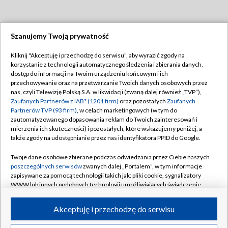
Szanujemy Twoją prywatność
Dołącz do nas:
Kliknij "Akceptuję i przechodzę do serwisu", aby wyrazić zgody na
korzystanie z technologii automatycznego śledzenia i zbierania danych,
TVP
dostęp do informacji na Twoim urządzeniu końcowym i ich
Abonament TVP
przechowywanie oraz na przetwarzanie Twoich danych osobowych przez
Regulamin TVP
nas, czyli Telewizję Polską S.A. w likwidacji (zwaną dalej również „TVP”),
Emisja w TVP
Polityka prywatności
Zaufanych Partnerów z IAB* (1201 firm)
oraz pozostałych
Zaufanych
Partnerów TVP (93 firm)
, w celach marketingowych (w tym do
Centrum informacji TVP
Moje zgody
zautomatyzowanego dopasowania reklam do Twoich zainteresowań i
mierzenia ich skuteczności) i pozostałych, które wskazujemy poniżej, a
Naziemna Telewizja Cyfrowa
Pomoc
także zgody na udostępnianie przez nas identyfikatora PPID do Google.
Sklep TVP
Biuro reklamy
Twoje dane osobowe zbierane podczas odwiedzania przez Ciebie naszych
Rada Programowa
Kontakt
poszczególnych serwisów
zwanych dalej „Portalem”, w tym informacje
zapisywane za pomocą technologii takich jak: pliki cookie, sygnalizatory
System NOS
WWW lub innych podobnych technologii umożliwiających świadczenie
dopasowanych i bezpiecznych usług, personalizację treści oraz reklam,
Informacje o nadawcy
Kanały
udostępnianie funkcji mediów społecznościowych oraz analizowanie
Akceptuję i przechodzę do serwisu
ruchu w Internecie.
Program dla prasy
©2026 Telewizja Polska S.A. w likwidacji