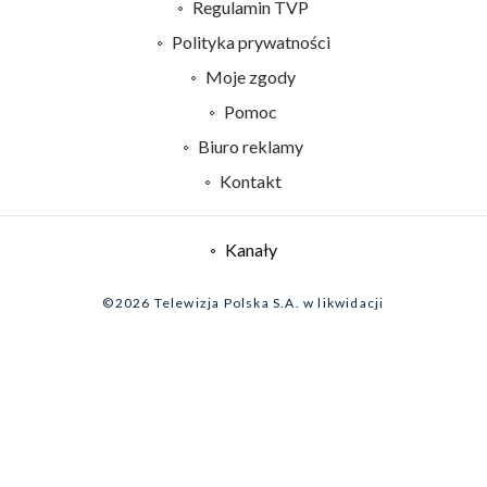
Abonament TVP
Regulamin TVP
Emisja w TVP
Polityka prywatności
Centrum informacji TVP
Moje zgody
Naziemna Telewizja Cyfrowa
Pomoc
Sklep TVP
Biuro reklamy
Rada Programowa
Kontakt
System NOS
Informacje o nadawcy
Kanały
Program dla prasy
©2026 Telewizja Polska S.A. w likwidacji
Biuro Reklamy
Ogłoszenie przetargowe
Zgłoś program (ROPAT)
Serwis fotograficzny
Oferta Handlowa