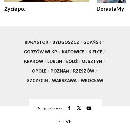
Życie po...
DorastaMy
BIAŁYSTOK
/
BYDGOSZCZ
/
GDAŃSK
/
GORZÓW WLKP.
/
KATOWICE
/
KIELCE
/
KRAKÓW
/
LUBLIN
/
ŁÓDŹ
/
OLSZTYN
/
OPOLE
/
POZNAŃ
/
RZESZÓW
/
SZCZECIN
/
WARSZAWA
/
WROCŁAW
Dołącz do nas:
TVP