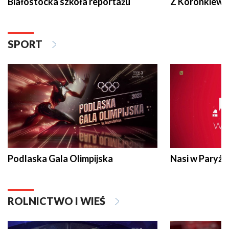
Białostocka szkoła reportażu
Z Koronkiewic
SPORT
Podlaska Gala Olimpijska
Nasi w Paryżu
ROLNICTWO I WIEŚ