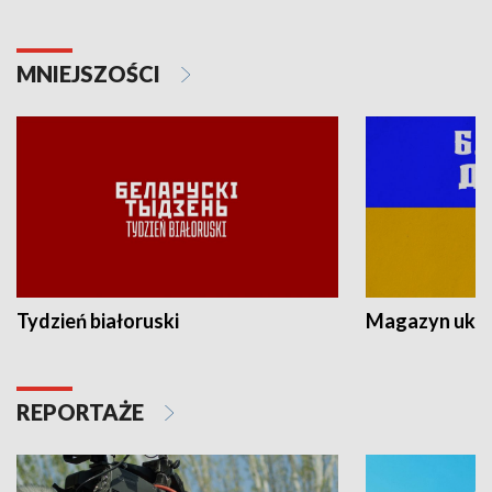
MNIEJSZOŚCI
Tydzień białoruski
Magazyn ukra
REPORTAŻE