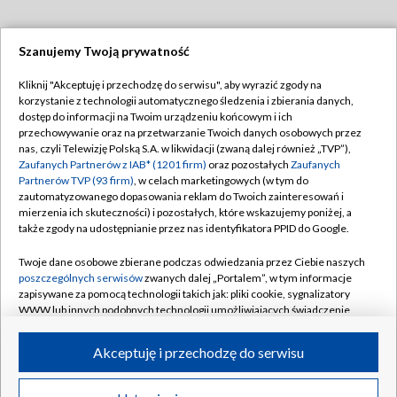
Szanujemy Twoją prywatność
Dołącz do nas:
Kliknij "Akceptuję i przechodzę do serwisu", aby wyrazić zgody na
korzystanie z technologii automatycznego śledzenia i zbierania danych,
TVP
dostęp do informacji na Twoim urządzeniu końcowym i ich
Abonament TVP
przechowywanie oraz na przetwarzanie Twoich danych osobowych przez
Regulamin TVP
nas, czyli Telewizję Polską S.A. w likwidacji (zwaną dalej również „TVP”),
Emisja w TVP
Polityka prywatności
Zaufanych Partnerów z IAB* (1201 firm)
oraz pozostałych
Zaufanych
Partnerów TVP (93 firm)
, w celach marketingowych (w tym do
Centrum informacji TVP
Moje zgody
zautomatyzowanego dopasowania reklam do Twoich zainteresowań i
mierzenia ich skuteczności) i pozostałych, które wskazujemy poniżej, a
Naziemna Telewizja Cyfrowa
Pomoc
także zgody na udostępnianie przez nas identyfikatora PPID do Google.
Sklep TVP
Biuro reklamy
Twoje dane osobowe zbierane podczas odwiedzania przez Ciebie naszych
Rada Programowa
Kontakt
poszczególnych serwisów
zwanych dalej „Portalem”, w tym informacje
zapisywane za pomocą technologii takich jak: pliki cookie, sygnalizatory
System NOS
WWW lub innych podobnych technologii umożliwiających świadczenie
dopasowanych i bezpiecznych usług, personalizację treści oraz reklam,
Informacje o nadawcy
Kanały
udostępnianie funkcji mediów społecznościowych oraz analizowanie
Akceptuję i przechodzę do serwisu
ruchu w Internecie.
Program dla prasy
©2026 Telewizja Polska S.A. w likwidacji
Biuro Reklamy
Twoje dane osobowe zbierane podczas odwiedzania przez Ciebie