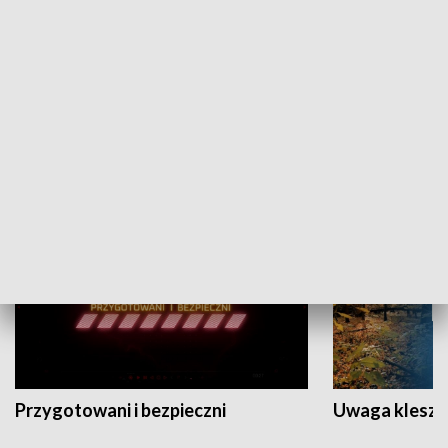
Grajmy Swoje
Białostocki Te
NAUKA I EDUKACJA
Przygotowani i bezpieczni
Uwaga kleszc