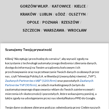
GORZÓW WLKP.
/
KATOWICE
/
KIELCE
/
KRAKÓW
/
LUBLIN
/
ŁÓDŹ
/
OLSZTYN
/
OPOLE
/
POZNAŃ
/
RZESZÓW
/
SZCZECIN
/
WARSZAWA
/
WROCŁAW
Szanujemy Twoją prywatność
Dołącz do nas:
Kliknij "Akceptuję i przechodzę do serwisu", aby wyrazić zgody na
korzystanie z technologii automatycznego śledzenia i zbierania danych,
TVP
dostęp do informacji na Twoim urządzeniu końcowym i ich
Abonament TVP
przechowywanie oraz na przetwarzanie Twoich danych osobowych przez
Regulamin TVP
nas, czyli Telewizję Polską S.A. w likwidacji (zwaną dalej również „TVP”),
Emisja w TVP
Polityka prywatności
Zaufanych Partnerów z IAB* (1201 firm)
oraz pozostałych
Zaufanych
Partnerów TVP (93 firm)
, w celach marketingowych (w tym do
Centrum informacji TVP
Moje zgody
zautomatyzowanego dopasowania reklam do Twoich zainteresowań i
mierzenia ich skuteczności) i pozostałych, które wskazujemy poniżej, a
Naziemna Telewizja Cyfrowa
Pomoc
także zgody na udostępnianie przez nas identyfikatora PPID do Google.
Sklep TVP
Biuro reklamy
Twoje dane osobowe zbierane podczas odwiedzania przez Ciebie naszych