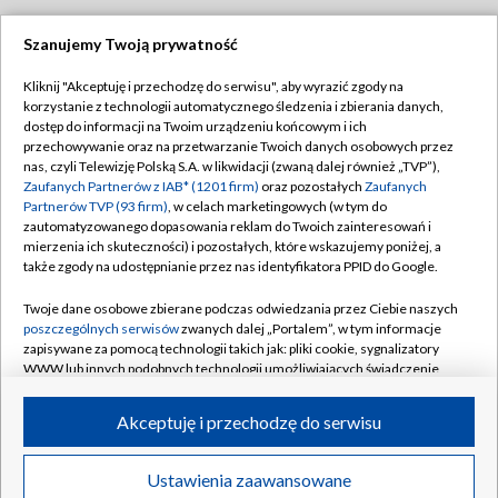
Szanujemy Twoją prywatność
Dołącz do nas:
Kliknij "Akceptuję i przechodzę do serwisu", aby wyrazić zgody na
korzystanie z technologii automatycznego śledzenia i zbierania danych,
TVP
dostęp do informacji na Twoim urządzeniu końcowym i ich
Abonament TVP
przechowywanie oraz na przetwarzanie Twoich danych osobowych przez
Regulamin TVP
nas, czyli Telewizję Polską S.A. w likwidacji (zwaną dalej również „TVP”),
Emisja w TVP
Polityka prywatności
Zaufanych Partnerów z IAB* (1201 firm)
oraz pozostałych
Zaufanych
Partnerów TVP (93 firm)
, w celach marketingowych (w tym do
Centrum informacji TVP
Moje zgody
zautomatyzowanego dopasowania reklam do Twoich zainteresowań i
mierzenia ich skuteczności) i pozostałych, które wskazujemy poniżej, a
Naziemna Telewizja Cyfrowa
Pomoc
także zgody na udostępnianie przez nas identyfikatora PPID do Google.
Sklep TVP
Biuro reklamy
Twoje dane osobowe zbierane podczas odwiedzania przez Ciebie naszych
Rada Programowa
Kontakt
poszczególnych serwisów
zwanych dalej „Portalem”, w tym informacje
zapisywane za pomocą technologii takich jak: pliki cookie, sygnalizatory
System NOS
WWW lub innych podobnych technologii umożliwiających świadczenie
dopasowanych i bezpiecznych usług, personalizację treści oraz reklam,
Informacje o nadawcy
Kanały
udostępnianie funkcji mediów społecznościowych oraz analizowanie
Akceptuję i przechodzę do serwisu
ruchu w Internecie.
Program dla prasy
©2026 Telewizja Polska S.A. w likwidacji
Biuro Reklamy
Twoje dane osobowe zbierane podczas odwiedzania przez Ciebie
Ustawienia zaawansowane
poszczególnych serwisów
na Portalu, takie jak adresy IP, identyfikatory