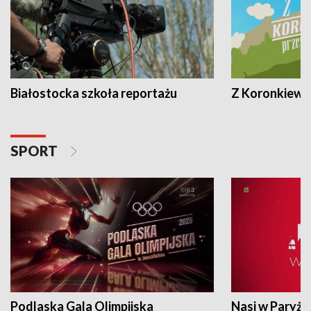
Białostocka szkoła reportażu
Z Koronkiewic
SPORT
Podlaska Gala Olimpijska
Nasi w Paryżu