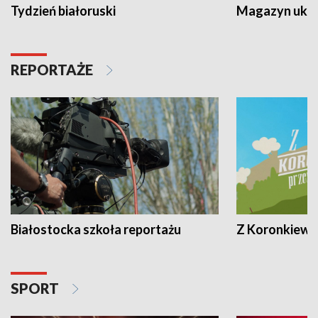
Tydzień białoruski
Magazyn ukra
REPORTAŻE
Białostocka szkoła reportażu
Z Koronkiewic
SPORT