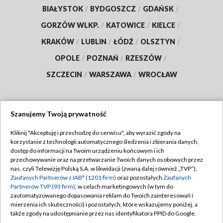
BIAŁYSTOK
/
BYDGOSZCZ
/
GDAŃSK
/
GORZÓW WLKP.
/
KATOWICE
/
KIELCE
/
KRAKÓW
/
LUBLIN
/
ŁÓDŹ
/
OLSZTYN
/
OPOLE
/
POZNAŃ
/
RZESZÓW
/
SZCZECIN
/
WARSZAWA
/
WROCŁAW
Szanujemy Twoją prywatność
Dołącz do nas:
Kliknij "Akceptuję i przechodzę do serwisu", aby wyrazić zgody na
korzystanie z technologii automatycznego śledzenia i zbierania danych,
TVP
dostęp do informacji na Twoim urządzeniu końcowym i ich
Abonament TVP
przechowywanie oraz na przetwarzanie Twoich danych osobowych przez
Regulamin TVP
nas, czyli Telewizję Polską S.A. w likwidacji (zwaną dalej również „TVP”),
Emisja w TVP
Polityka prywatności
Zaufanych Partnerów z IAB* (1201 firm)
oraz pozostałych
Zaufanych
Partnerów TVP (93 firm)
, w celach marketingowych (w tym do
Centrum informacji TVP
Moje zgody
zautomatyzowanego dopasowania reklam do Twoich zainteresowań i
mierzenia ich skuteczności) i pozostałych, które wskazujemy poniżej, a
Naziemna Telewizja Cyfrowa
Pomoc
także zgody na udostępnianie przez nas identyfikatora PPID do Google.