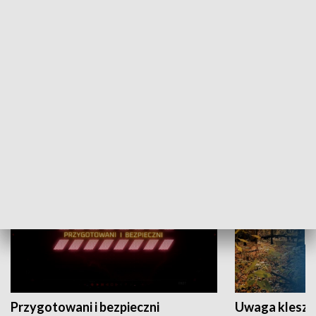
Grajmy Swoje
Białostocki Te
NAUKA I EDUKACJA
Przygotowani i bezpieczni
Uwaga kleszc