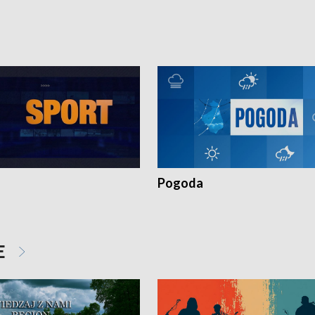
torskie.
Pokrzywdzonym Przestępstwem.
Pogoda
E