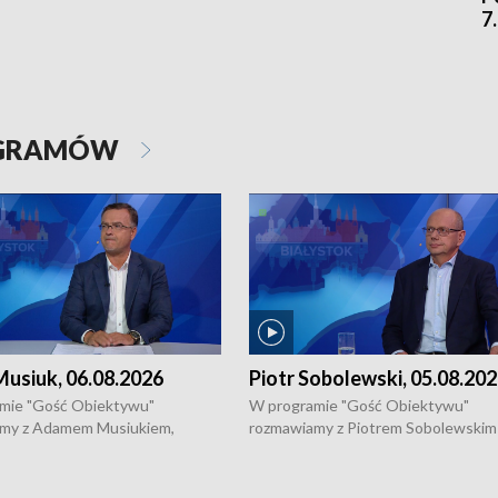
7
OGRAMÓW
usiuk, 06.08.2026
Piotr Sobolewski, 05.08.20
mie "Gość Obiektywu"
W programie "Gość Obiektywu"
my z Adamem Musiukiem,
rozmawiamy z Piotrem Sobolewskim
m wojewódzkim konserwatorem
Towarzystwa Amickus o możliwości
o kondycji zabytków w regionie
wsparcia osób dotkniętych przemocą
 wniosków na prace
działaniu Ośrodka Pomocy Osobom