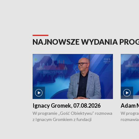
NAJNOWSZE WYDANIA PR
Ignacy Gromek, 07.08.2026
Adam M
W programie „Gość Obiektywu” rozmowa
W progra
z Ignacym Gromkiem z fundacji
rozmawia
"Przystanek Autyzm" o opiece dorosłych
podlaski
osób autystycznych oraz potrzebie
zabytków 
dziennej i całodobowej opieki.
i naborze