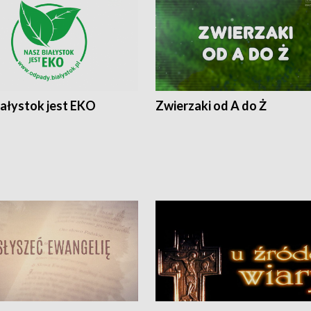
iałystok jest EKO
Zwierzaki od A do Ż