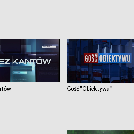
ntów
Gość "Obiektywu"