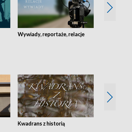
Wywiady, reportaże, relacje
Recepta na...
Z
Kwadrans z historią
Kartki z kal