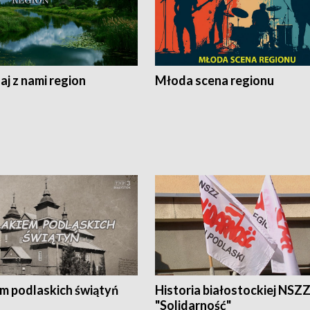
j z nami region
Młoda scena regionu
em podlaskich świątyń
Historia białostockiej NSZ
"Solidarność"