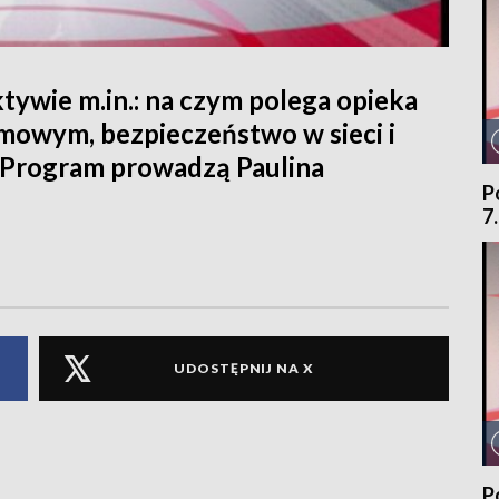
ywie m.in.: na czym polega opieka
mowym, bezpieczeństwo w sieci i
 Program prowadzą Paulina
P
7
UDOSTĘPNIJ NA X
P