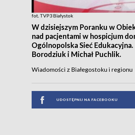
fot. TVP3 Białystok
W dzisiejszym Poranku w Obiekt
nad pacjentami w hospicjum do
Ogólnopolska Sieć Edukacyjna.
Borodziuk i Michał Puchlik.
Wiadomości z Białegostoku i regionu
UDOSTĘPNIJ NA FACEBOOKU