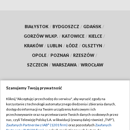
BIAŁYSTOK
/
BYDGOSZCZ
/
GDAŃSK
/
GORZÓW WLKP.
/
KATOWICE
/
KIELCE
/
KRAKÓW
/
LUBLIN
/
ŁÓDŹ
/
OLSZTYN
/
OPOLE
/
POZNAŃ
/
RZESZÓW
/
SZCZECIN
/
WARSZAWA
/
WROCŁAW
Szanujemy Twoją prywatność
Dołącz do nas:
Kliknij "Akceptuję i przechodzę do serwisu", aby wyrazić zgody na
korzystanie z technologii automatycznego śledzenia i zbierania danych,
TVP
dostęp do informacji na Twoim urządzeniu końcowym i ich
Abonament TVP
przechowywanie oraz na przetwarzanie Twoich danych osobowych przez
Regulamin TVP
nas, czyli Telewizję Polską S.A. w likwidacji (zwaną dalej również „TVP”),
Emisja w TVP
Polityka prywatności
Zaufanych Partnerów z IAB* (1201 firm)
oraz pozostałych
Zaufanych