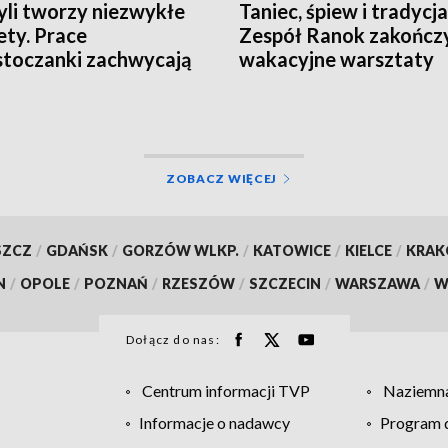
yli tworzy niezwykłe
Taniec, śpiew i tradycja
ety. Prace
Zespół Ranok zakończ
stoczanki zachwycają
wakacyjne warsztaty
olu [WIDEO]
[WIDEO]
ZOBACZ WIĘCEJ
SZCZ
/
GDAŃSK
/
GORZÓW WLKP.
/
KATOWICE
/
KIELCE
/
KRA
N
/
OPOLE
/
POZNAŃ
/
RZESZÓW
/
SZCZECIN
/
WARSZAWA
/
W
Dołącz do nas:
Centrum informacji TVP
Naziemna
Informacje o nadawcy
Program d