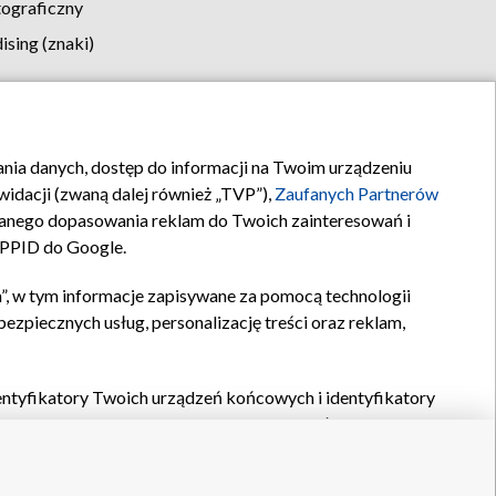
tograficzny
sing (znaki)
klamy
Kontakt
rania danych, dostęp do informacji na Twoim urządzeniu
idacji (zwaną dalej również „TVP”),
Zaufanych Partnerów
anego dopasowania reklam do Twoich zainteresowań i
a PPID do Google.
”, w tym informacje zapisywane za pomocą technologii
zpiecznych usług, personalizację treści oraz reklam,
identyfikatory Twoich urządzeń końcowych i identyfikatory
P,
Zaufanych Partnerów z IAB
oraz pozostałych
Zaufanych
 wyboru podstawowych reklam, wyboru spersonalizowanych
ch treści, pomiaru wydajności reklam, pomiaru wydajności