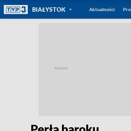
POWRÓT DO
BIAŁYSTOK
Aktualności
Pr
TVP REGIONY
Perła baroku