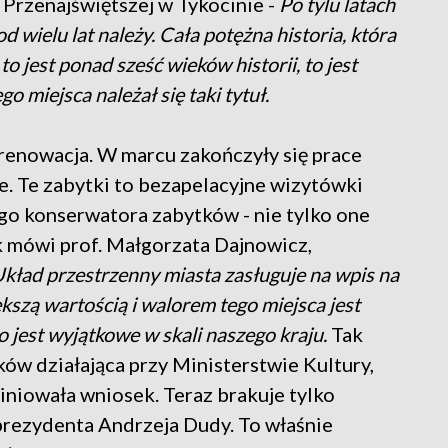
y Przenajświętszej w Tykocinie -
Po tylu latach
d wielu lat należy. Cała potężna historia, która
o jest ponad sześć wieków historii, to jest
o miejsca należał się taki tytuł.
renowacja. W marcu zakończyły się prace
. Te zabytki to bezapelacyjne wizytówki
o konserwatora zabytków - nie tylko one
k mówi prof. Małgorzata Dajnowicz,
kład przestrzenny miasta zasługuje na wpis na
kszą wartością i walorem tego miejsca jest
 jest wyjątkowe w skali naszego kraju.
Tak
w działająca przy Ministerstwie Kultury,
iniowała wniosek. Teraz brakuje tylko
prezydenta Andrzeja Dudy. To właśnie