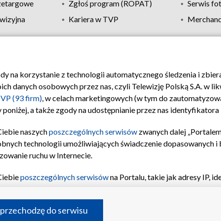
zetargowe
Zgłoś program (ROPAT)
Serwis fo
wizyjna
Kariera w TVP
Merchandi
Polityka prywatności
Moje zgody
Pomoc
Biuro re
ody na korzystanie z technologii automatycznego śledzenia i zbie
 danych osobowych przez nas, czyli Telewizję Polską S.A. w likw
VP (93 firm)
, w celach marketingowych (w tym do zautomatyzow
 poniżej, a także zgody na udostępnianie przez nas identyfikator
Ciebie naszych
poszczególnych serwisów
zwanych dalej „Portalem
obnych technologii umożliwiających świadczenie dopasowanych i be
zowanie ruchu w Internecie.
Ciebie
poszczególnych serwisów
na Portalu, takie jak adresy IP, 
sach Portalu czy historia odwiedzin będą przetwarzane przez TV
ji: przechowywania informacji na urządzeniu lub dostęp do nich,
©2026 Telewizja Polska S.A. w likwidacji
 przechodzę do serwisu
enia profilu spersonalizowanych treści, wyboru spersonalizowany