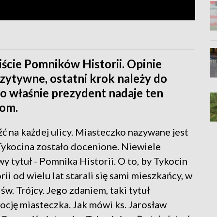
liście Pomników Historii. Opinie
zytywne, ostatni krok należy do
o właśnie prezydent nadaje ten
kom.
eźć na każdej ulicy. Miasteczko nazywane jest
Tykocina zostało docenione. Niewiele
y tytuł - Pomnika Historii. O to, by Tykocin
ii od wielu lat starali się sami mieszkańcy, w
w. Trójcy. Jego zdaniem, taki tytuł
mocję miasteczka. Jak mówi ks. Jarosław