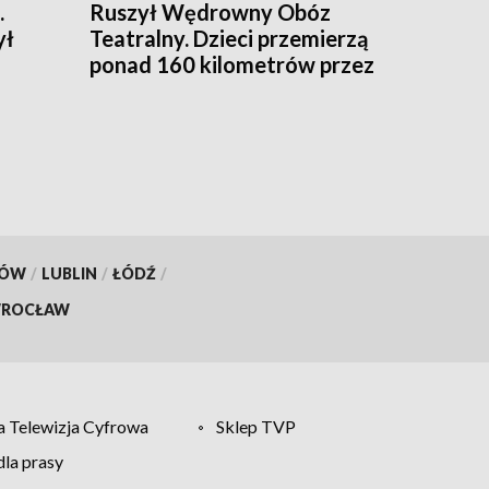
.
Ruszył Wędrowny Obóz
ył
Teatralny. Dzieci przemierzą
ponad 160 kilometrów przez
Puszczę Knyszyńską
[WIDEO]
KÓW
/
LUBLIN
/
ŁÓDŹ
/
ROCŁAW
 Telewizja Cyfrowa
Sklep TVP
la prasy