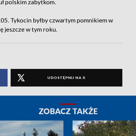
uł polskim zabytkom.
 105. Tykocin byłby czwartym pomnikiem w
ę jeszcze w tym roku.
UDOSTĘPNIJ NA X
ZOBACZ TAKŻE