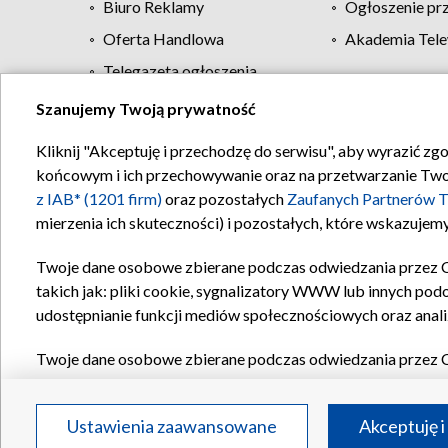
Biuro Reklamy
Ogłoszenie pr
Oferta Handlowa
Akademia Tele
Telegazeta ogłoszenia
Szanujemy Twoją prywatność
Regulamin TVP
Kliknij "Akceptuję i przechodzę do serwisu", aby wyrazić zg
końcowym i ich przechowywanie oraz na przetwarzanie Twoich
z IAB* (1201 firm)
oraz pozostałych
Zaufanych Partnerów T
mierzenia ich skuteczności) i pozostałych, które wskazujemy
Twoje dane osobowe zbierane podczas odwiedzania przez 
takich jak: pliki cookie, sygnalizatory WWW lub innych pod
udostępnianie funkcji mediów społecznościowych oraz anali
Twoje dane osobowe zbierane podczas odwiedzania przez 
plików cookie, informacje o Twoich wyszukiwaniach w serwi
Partnerów TVP
dla realizacji następujących celów i funkc
Ustawienia zaawansowane
Akceptuję i
reklam, tworzenia profilu spersonalizowanych reklam, tworz