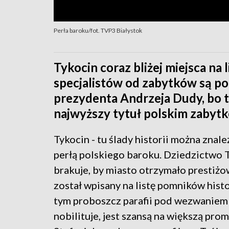
Perła baroku/fot. TVP3 Białystok
Tykocin coraz bliżej miejsca na 
specjalistów od zabytków są po
prezydenta Andrzeja Dudy, bo t
najwyższy tytuł polskim zabyt
Tykocin - tu ślady historii można znal
perłą polskiego baroku. Dziedzictwo 
brakuje, by miasto otrzymało prestiżow
został wpisany na listę pomników histor
tym proboszcz parafii pod wezwaniem ś
nobilituje, jest szansą na większą pro