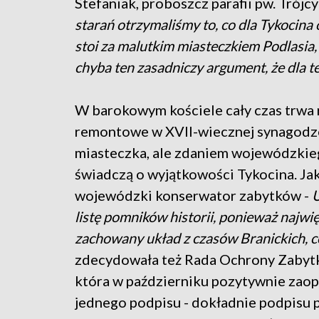
Stefaniak, proboszcz parafii pw. Trójc
starań otrzymaliśmy to, co dla Tykocina o
stoi za malutkim miasteczkiem Podlasia, t
chyba ten zasadniczy argument, że dla teg
W barokowym kościele cały czas trwa 
remontowe w XVII-wiecznej synagodze
miasteczka, ale zdaniem wojewódzkieg
świadczą o wyjątkowości Tykocina. Ja
wojewódzki konserwator zabytków -
U
listę pomników historii, ponieważ najwię
zachowany układ z czasów Branickich, co
zdecydowała też Rada Ochrony Zabytkó
która w październiku pozytywnie zaop
jednego podpisu - dokładnie podpisu 