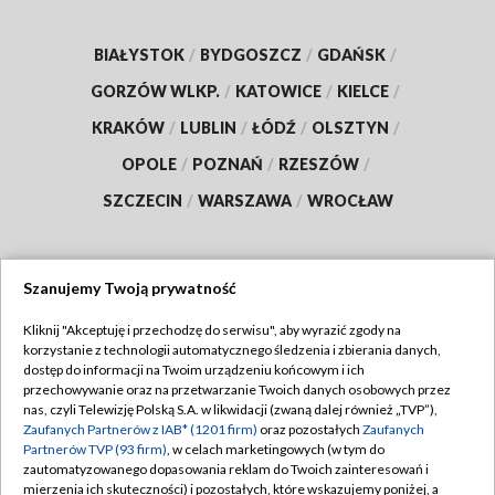
BIAŁYSTOK
/
BYDGOSZCZ
/
GDAŃSK
/
GORZÓW WLKP.
/
KATOWICE
/
KIELCE
/
KRAKÓW
/
LUBLIN
/
ŁÓDŹ
/
OLSZTYN
/
OPOLE
/
POZNAŃ
/
RZESZÓW
/
SZCZECIN
/
WARSZAWA
/
WROCŁAW
Szanujemy Twoją prywatność
Dołącz do nas:
Kliknij "Akceptuję i przechodzę do serwisu", aby wyrazić zgody na
korzystanie z technologii automatycznego śledzenia i zbierania danych,
TVP
dostęp do informacji na Twoim urządzeniu końcowym i ich
Abonament TVP
przechowywanie oraz na przetwarzanie Twoich danych osobowych przez
Regulamin TVP
nas, czyli Telewizję Polską S.A. w likwidacji (zwaną dalej również „TVP”),
Emisja w TVP
Polityka prywatności
Zaufanych Partnerów z IAB* (1201 firm)
oraz pozostałych
Zaufanych
Partnerów TVP (93 firm)
, w celach marketingowych (w tym do
Centrum informacji TVP
Moje zgody
zautomatyzowanego dopasowania reklam do Twoich zainteresowań i
mierzenia ich skuteczności) i pozostałych, które wskazujemy poniżej, a