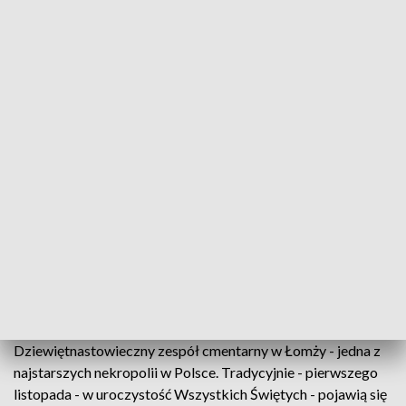
Kwesty na zabytki/fot. TVP3 Białystok
O pomniki cmentarne zadba kilkuset kwestujących,
których spotkamy na podlaskich nekropoliach w
najbliższych dniach. Uroczystość Wszystkich
Świętych i Dzień Zaduszny to okazja, by zatrzymać
się przy najstarszych, zabytkowych nagrobkach.
Kilkadziesiąt udało się już uratować, wiele czeka
jeszcze na renowację.
Dziewiętnastowieczny zespół cmentarny w Łomży - jedna z
najstarszych nekropolii w Polsce. Tradycyjnie - pierwszego
listopada - w uroczystość Wszystkich Świętych - pojawią się