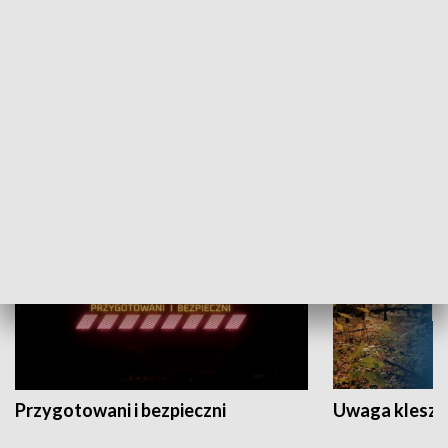
Grajmy Swoje
Białostocki Te
NAUKA I EDUKACJA
Przygotowani i bezpieczni
Uwaga kleszc