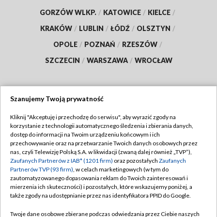
GORZÓW WLKP.
/
KATOWICE
/
KIELCE
/
KRAKÓW
/
LUBLIN
/
ŁÓDŹ
/
OLSZTYN
/
OPOLE
/
POZNAŃ
/
RZESZÓW
/
SZCZECIN
/
WARSZAWA
/
WROCŁAW
Szanujemy Twoją prywatność
Dołącz do nas:
Kliknij "Akceptuję i przechodzę do serwisu", aby wyrazić zgody na
korzystanie z technologii automatycznego śledzenia i zbierania danych,
TVP
dostęp do informacji na Twoim urządzeniu końcowym i ich
Abonament TVP
przechowywanie oraz na przetwarzanie Twoich danych osobowych przez
Regulamin TVP
nas, czyli Telewizję Polską S.A. w likwidacji (zwaną dalej również „TVP”),
Emisja w TVP
Polityka prywatności
Zaufanych Partnerów z IAB* (1201 firm)
oraz pozostałych
Zaufanych
Partnerów TVP (93 firm)
, w celach marketingowych (w tym do
Centrum informacji TVP
Moje zgody
zautomatyzowanego dopasowania reklam do Twoich zainteresowań i
mierzenia ich skuteczności) i pozostałych, które wskazujemy poniżej, a
Naziemna Telewizja Cyfrowa
Pomoc
także zgody na udostępnianie przez nas identyfikatora PPID do Google.
Sklep TVP
Biuro reklamy
Twoje dane osobowe zbierane podczas odwiedzania przez Ciebie naszych