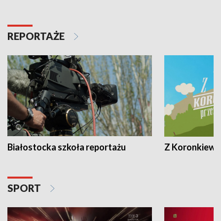
REPORTAŻE
Białostocka szkoła reportażu
Z Koronkiewic
SPORT