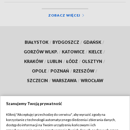
ZOBACZ WIĘCEJ
BIAŁYSTOK
/
BYDGOSZCZ
/
GDAŃSK
/
GORZÓW WLKP.
/
KATOWICE
/
KIELCE
/
KRAKÓW
/
LUBLIN
/
ŁÓDŹ
/
OLSZTYN
/
OPOLE
/
POZNAŃ
/
RZESZÓW
/
SZCZECIN
/
WARSZAWA
/
WROCŁAW
Szanujemy Twoją prywatność
Dołącz do nas:
Kliknij "Akceptuję i przechodzę do serwisu", aby wyrazić zgody na
korzystanie z technologii automatycznego śledzenia i zbierania danych,
TVP
dostęp do informacji na Twoim urządzeniu końcowym i ich