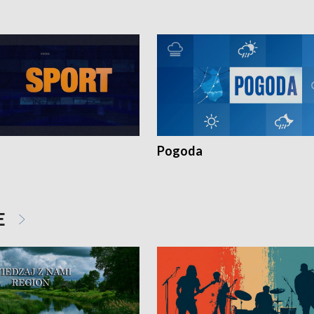
Pogoda
E