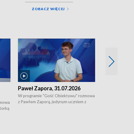
ZOBACZ WIĘCEJ
Paweł Zapora, 31.07.2026
Jacek Brzozo
W programie "Gość Obiektywu" rozmowa
W programie „G
z Pawłem Zaporą, jedynym uczniem z
z Jackiem Brzoz
zmowa
regionu, który wziął udział w
podlaskim o syst
torką
prestiżowym programie edukacyjnym dla
ostrzegania w w
ne
uczniów z całego świata organizowanym
ak
w USA przez Uniwersytet Yale.
si.