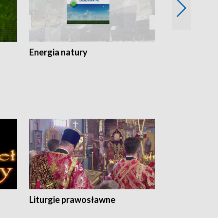
Energia natury
Ogród i nie t
Liturgie prawosławne