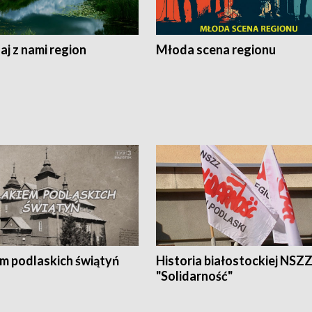
j z nami region
Młoda scena regionu
em podlaskich świątyń
Historia białostockiej NSZ
"Solidarność"