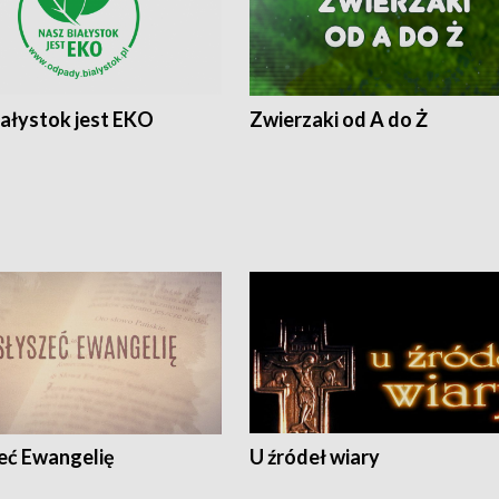
iałystok jest EKO
Zwierzaki od A do Ż
eć Ewangelię
U źródeł wiary