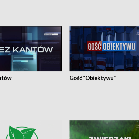
ntów
Gość "Obiektywu"