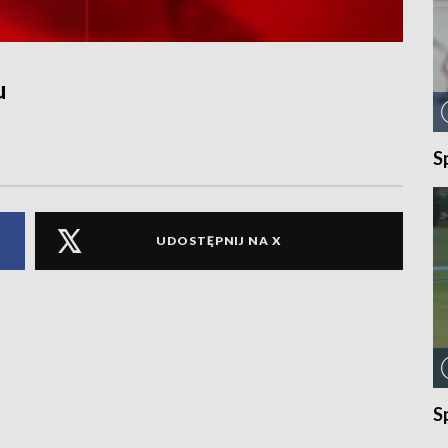
u
S
UDOSTĘPNIJ NA X
S