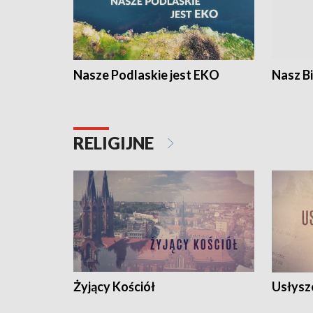
Nasze Podlaskie jest EKO
Nasz B
RELIGIJNE
Żyjący Kościół
Usłysz