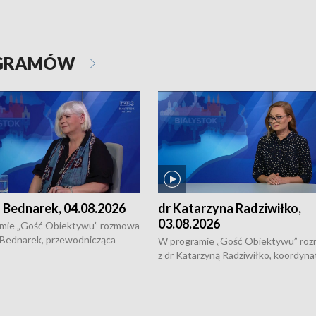
OGRAMÓW
 Bednarek, 04.08.2026
dr Katarzyna Radziwiłko,
03.08.2026
mie „Gość Obiektywu” rozmowa
 Bednarek, przewodnicząca
W programie „Gość Obiektywu” ro
kiej Rady Seniorów, o walce z
z dr Katarzyną Radziwiłko, koordyna
ią, pomysłach na to jak
projektu "Etnomozaika. Współczes
osoby starsze z domów i jak
dziedzictwo kulturowe wsi" o tym, j
t to by nie były same.
wygląda dzisiejsza kultura polskiej w