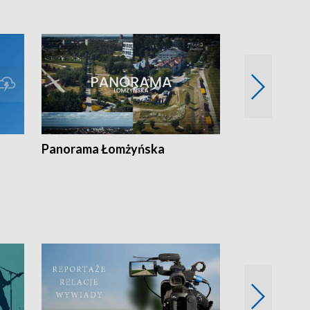
Panorama Łomżyńska
Przegląd suw