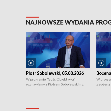
NAJNOWSZE WYDANIA PR
Piotr Sobolewski, 05.08.2026
Bożena
W programie "Gość Obiektywu"
W progra
rozmawiamy z Piotrem Sobolewskim z
z Bożeną
Towarzystwa Amickus o możliwościach
Białostoc
wsparcia osób dotkniętych przemocą i
samotnośc
działaniu Ośrodka Pomocy Osobom
wyciągać 
Pokrzywdzonym Przestępstwem.
ważne jes