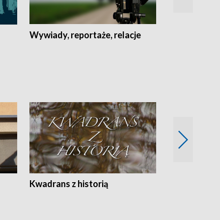
Wywiady, reportaże, relacje
Recepta na...
Z
Kwadrans z historią
Kartki z kal