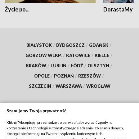
Życie po...
DorastaMy
BIAŁYSTOK
/
BYDGOSZCZ
/
GDAŃSK
/
GORZÓW WLKP.
/
KATOWICE
/
KIELCE
/
KRAKÓW
/
LUBLIN
/
ŁÓDŹ
/
OLSZTYN
/
OPOLE
/
POZNAŃ
/
RZESZÓW
/
SZCZECIN
/
WARSZAWA
/
WROCŁAW
Szanujemy Twoją prywatność
Dołącz do nas:
Kliknij "Akceptuję i przechodzę do serwisu", aby wyrazić zgody na
korzystanie z technologii automatycznego śledzenia i zbierania danych,
TVP
dostęp do informacji na Twoim urządzeniu końcowym i ich