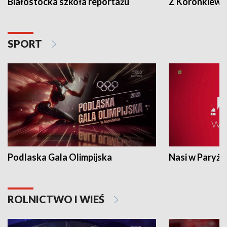
Białostocka szkoła reportażu
Z Koronkiewic
SPORT
Podlaska Gala Olimpijska
Nasi w Paryżu
ROLNICTWO I WIEŚ