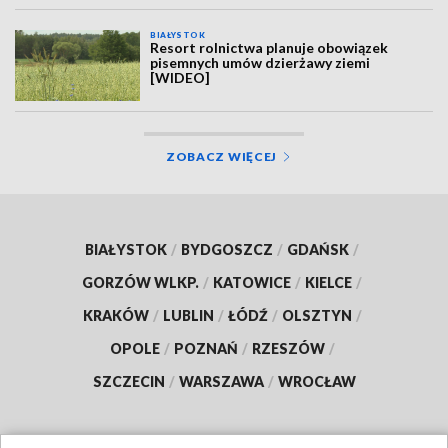
BIAŁYSTOK
Resort rolnictwa planuje obowiązek
pisemnych umów dzierżawy ziemi
[WIDEO]
ZOBACZ WIĘCEJ
BIAŁYSTOK
/
BYDGOSZCZ
/
GDAŃSK
/
GORZÓW WLKP.
/
KATOWICE
/
KIELCE
/
KRAKÓW
/
LUBLIN
/
ŁÓDŹ
/
OLSZTYN
/
OPOLE
/
POZNAŃ
/
RZESZÓW
/
SZCZECIN
/
WARSZAWA
/
WROCŁAW