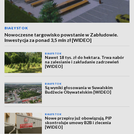
BIAŁYSTOK
Nowoczesne targowisko powstanie w Zabłudowie.
Inwestycja za ponad 3,5 mln zł [WIDEO]
BIAŁYSTOK
Nawet 18 tys. zł do hektara. Trwa nabór
na zalesianie i zakładanie zadrzewień
[WIDEO]
BIAŁYSTOK
Są wyniki głosowania w Suwalskim
Budżecie Obywatelskim [WIDEO]
BIAŁYSTOK
Nowe przepisy już obowiązują. PIP
skontroluje umowy B2B i zlecenia
[WIDEO]