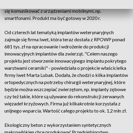
kosztowała ok. 2,5 mln zł. Kasownik ma być bezpieczny, ma
się komunikować z urządzeniami mobilnymi, np.
smartfonami. Produkt ma być gotowy w 2020 r.
Od czterech lat tematyką implantów weterynaryjnych
zajmuje się firma Iwet, która teraz dostała z RPOWP ponad
681 tys. zł na opracowanie i wdrożenie do produkcji
innowacyjnych implantów dla zwierząt. "Celem naszego
projektu jest stworzenie innowacyjnego implantu pokrytego
warstwami ceramiki" - powiedziała o projekcie właścicielka
firmy Iwet Marta Lubak. Dodała, że chodzi o kilka implantów
ortopedycznych na potrzeby chirurgii weterynaryjnej, które
będzie można wszczepiać zwierzętom, np. implanty zębowe
czy też takie, które są używane do rekonstrukcji zerwanych
więzadeł krzyżowych. Firma już kilkakrotnie korzystała z
unijnego wsparcia. Wartość całego projektu to ok. 1,2 mln zł.
Ekologiczny beton z wykorzystaniem syntetycznych
makrowłókien chce produkować Przedsiębiorstwo