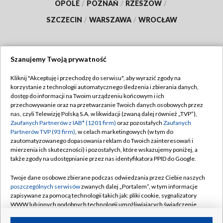
OPOLE
/
POZNAŃ
/
RZESZÓW
/
SZCZECIN
/
WARSZAWA
/
WROCŁAW
Szanujemy Twoją prywatność
Dołącz do nas:
Kliknij "Akceptuję i przechodzę do serwisu", aby wyrazić zgody na
korzystanie z technologii automatycznego śledzenia i zbierania danych,
TVP
dostęp do informacji na Twoim urządzeniu końcowym i ich
Abonament TVP
przechowywanie oraz na przetwarzanie Twoich danych osobowych przez
Regulamin TVP
nas, czyli Telewizję Polską S.A. w likwidacji (zwaną dalej również „TVP”),
Emisja w TVP
Polityka prywatności
Zaufanych Partnerów z IAB* (1201 firm)
oraz pozostałych
Zaufanych
Partnerów TVP (93 firm)
, w celach marketingowych (w tym do
Centrum informacji TVP
Moje zgody
zautomatyzowanego dopasowania reklam do Twoich zainteresowań i
mierzenia ich skuteczności) i pozostałych, które wskazujemy poniżej, a
Naziemna Telewizja Cyfrowa
Pomoc
także zgody na udostępnianie przez nas identyfikatora PPID do Google.
Sklep TVP
Biuro reklamy
Twoje dane osobowe zbierane podczas odwiedzania przez Ciebie naszych
Rada Programowa
Kontakt
poszczególnych serwisów
zwanych dalej „Portalem”, w tym informacje
zapisywane za pomocą technologii takich jak: pliki cookie, sygnalizatory
System NOS
WWW lub innych podobnych technologii umożliwiających świadczenie
dopasowanych i bezpiecznych usług, personalizację treści oraz reklam,
Informacje o nadawcy
Kanały
udostępnianie funkcji mediów społecznościowych oraz analizowanie