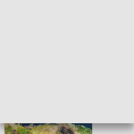
Rezonans polityczny
Bez kantów
PRZYRODA I EKOLOGIA
Nasz Białysto