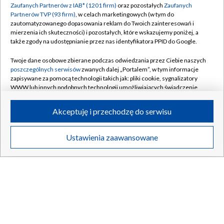
Zaufanych Partnerów z IAB* (1201 firm)
oraz pozostałych
Zaufanych
Partnerów TVP (93 firm)
, w celach marketingowych (w tym do
zautomatyzowanego dopasowania reklam do Twoich zainteresowań i
mierzenia ich skuteczności) i pozostałych, które wskazujemy poniżej, a
także zgody na udostępnianie przez nas identyfikatora PPID do Google.
Podlaskie inspiruje
Dolina rolnicz
Twoje dane osobowe zbierane podczas odwiedzania przez Ciebie naszych
poszczególnych serwisów
zwanych dalej „Portalem”, w tym informacje
zapisywane za pomocą technologii takich jak: pliki cookie, sygnalizatory
WWW lub innych podobnych technologii umożliwiających świadczenie
dopasowanych i bezpiecznych usług, personalizację treści oraz reklam,
INNE
udostępnianie funkcji mediów społecznościowych oraz analizowanie
Akceptuję i przechodzę do serwisu
ruchu w Internecie.
Twoje dane osobowe zbierane podczas odwiedzania przez Ciebie
Ustawienia zaawansowane
poszczególnych serwisów
na Portalu, takie jak adresy IP, identyfikatory
Twoich urządzeń końcowych i identyfikatory plików cookie, informacje o
Twoich wyszukiwaniach w serwisach Portalu czy historia odwiedzin będą
przetwarzane przez TVP,
Zaufanych Partnerów z IAB
oraz pozostałych
Zaufanych Partnerów TVP
dla realizacji następujących celów i funkcji:
przechowywania informacji na urządzeniu lub dostęp do nich, wyboru
podstawowych reklam, wyboru spersonalizowanych reklam, tworzenia
profilu spersonalizowanych reklam, tworzenia profilu spersonalizowanych
Życie po...
DorastaMy
treści, wyboru spersonalizowanych treści, pomiaru wydajności reklam,
pomiaru wydajności treści, stosowania badań rynkowych w celu