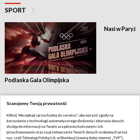
SPORT
Nasi w Paryżu
Podlaska Gala Olimpijska
Szanujemy Twoją prywatność
ROLNICTWO I WIEŚ
Kliknij "Akceptuję i przechodzę do serwisu", aby wyrazić zgody na
korzystanie z technologii automatycznego śledzenia i zbierania danych,
dostęp do informacji na Twoim urządzeniu końcowym i ich
przechowywanie oraz na przetwarzanie Twoich danych osobowych przez
nas, czyli Telewizję Polską S.A. w likwidacji (zwaną dalej również „TVP”),