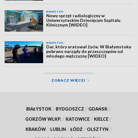
BIAŁYSTOK
Nowy sprzęt radiologiczny w
Uniwersyteckim Dziecięcym Szpitalu
Klinicznym [WIDEO]
BIAŁYSTOK
Dar, który uratował życie. W Białymstoku
pobrano narządy do przeszczepów od
młodego mężczyzny [WIDEO]
ZOBACZ WIĘCEJ
BIAŁYSTOK
/
BYDGOSZCZ
/
GDAŃSK
/
GORZÓW WLKP.
/
KATOWICE
/
KIELCE
/
KRAKÓW
/
LUBLIN
/
ŁÓDŹ
/
OLSZTYN
/