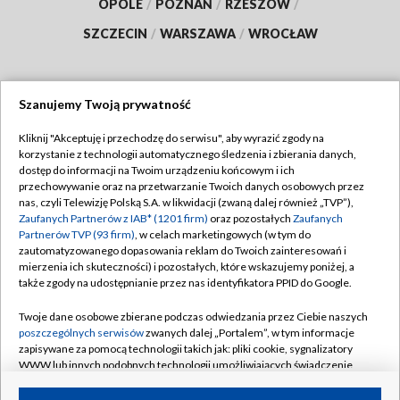
OPOLE
/
POZNAŃ
/
RZESZÓW
/
SZCZECIN
/
WARSZAWA
/
WROCŁAW
Szanujemy Twoją prywatność
Dołącz do nas:
Kliknij "Akceptuję i przechodzę do serwisu", aby wyrazić zgody na
korzystanie z technologii automatycznego śledzenia i zbierania danych,
TVP
dostęp do informacji na Twoim urządzeniu końcowym i ich
Abonament TVP
przechowywanie oraz na przetwarzanie Twoich danych osobowych przez
Regulamin TVP
nas, czyli Telewizję Polską S.A. w likwidacji (zwaną dalej również „TVP”),
Emisja w TVP
Polityka prywatności
Zaufanych Partnerów z IAB* (1201 firm)
oraz pozostałych
Zaufanych
Partnerów TVP (93 firm)
, w celach marketingowych (w tym do
Centrum informacji TVP
Moje zgody
zautomatyzowanego dopasowania reklam do Twoich zainteresowań i
mierzenia ich skuteczności) i pozostałych, które wskazujemy poniżej, a
Naziemna Telewizja Cyfrowa
Pomoc
także zgody na udostępnianie przez nas identyfikatora PPID do Google.
Sklep TVP
Biuro reklamy
Twoje dane osobowe zbierane podczas odwiedzania przez Ciebie naszych
Rada Programowa
Kontakt
poszczególnych serwisów
zwanych dalej „Portalem”, w tym informacje
zapisywane za pomocą technologii takich jak: pliki cookie, sygnalizatory
System NOS
WWW lub innych podobnych technologii umożliwiających świadczenie
dopasowanych i bezpiecznych usług, personalizację treści oraz reklam,
Informacje o nadawcy
Kanały
udostępnianie funkcji mediów społecznościowych oraz analizowanie