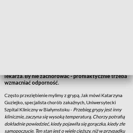
Sezon na grypę, infekcje i przeziębienia w pełni/fot. TVP3 Białystok
Sezon na grypę, infekcje i przeziębienia w pełni.
Kiedy pojawiają się pierwsze objawy - idziemy do
lekarza. By nie zachorować - profilaktycznie trzeba
wzmacniać odporność.
Często przeziębienie mylimy z grypą. Jak mówi Katarzyna
Guziejko, specjalista chorób zakaźnych, Uniwersytecki
Szpital Kliniczny w Białymstoku -
Przebieg grypy jest inny
klinicznie, zaczyna się wysoką temperaturą. Chorzy potrafią
dokładnie powiedzieć, kiedy pojawiła się gorączka, kiedy złe
samopoczucie. Ten stan jest o wiele cięższy, niż w przypadku