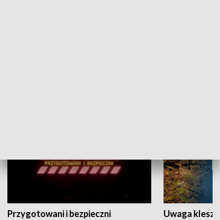
Grajmy Swoje
Białostocki Te
NAUKA I EDUKACJA
Przygotowani i bezpieczni
Uwaga kleszc