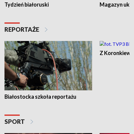
Tydzień białoruski
Magazyn ukra
REPORTAŻE
Z Koronkiewic
Białostocka szkoła reportażu
SPORT