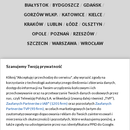
BIAŁYSTOK
/
BYDGOSZCZ
/
GDAŃSK
/
GORZÓW WLKP.
/
KATOWICE
/
KIELCE
/
KRAKÓW
/
LUBLIN
/
ŁÓDŹ
/
OLSZTYN
/
OPOLE
/
POZNAŃ
/
RZESZÓW
/
SZCZECIN
/
WARSZAWA
/
WROCŁAW
Szanujemy Twoją prywatność
Dołącz do nas:
Kliknij "Akceptuję i przechodzę do serwisu", aby wyrazić zgody na
korzystanie z technologii automatycznego śledzenia i zbierania danych,
TVP
dostęp do informacji na Twoim urządzeniu końcowym i ich
Abonament TVP
przechowywanie oraz na przetwarzanie Twoich danych osobowych przez
Regulamin TVP
nas, czyli Telewizję Polską S.A. w likwidacji (zwaną dalej również „TVP”),
Emisja w TVP
Polityka prywatności
Zaufanych Partnerów z IAB* (1201 firm)
oraz pozostałych
Zaufanych
Partnerów TVP (93 firm)
, w celach marketingowych (w tym do
Centrum informacji TVP
Moje zgody
zautomatyzowanego dopasowania reklam do Twoich zainteresowań i
mierzenia ich skuteczności) i pozostałych, które wskazujemy poniżej, a
Naziemna Telewizja Cyfrowa
Pomoc
także zgody na udostępnianie przez nas identyfikatora PPID do Google.