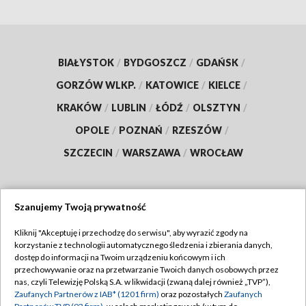
BIAŁYSTOK
/
BYDGOSZCZ
/
GDAŃSK
/
GORZÓW WLKP.
/
KATOWICE
/
KIELCE
/
KRAKÓW
/
LUBLIN
/
ŁÓDŹ
/
OLSZTYN
/
OPOLE
/
POZNAŃ
/
RZESZÓW
/
SZCZECIN
/
WARSZAWA
/
WROCŁAW
Szanujemy Twoją prywatność
Dołącz do nas:
Kliknij "Akceptuję i przechodzę do serwisu", aby wyrazić zgody na
korzystanie z technologii automatycznego śledzenia i zbierania danych,
TVP
dostęp do informacji na Twoim urządzeniu końcowym i ich
Abonament TVP
przechowywanie oraz na przetwarzanie Twoich danych osobowych przez
Regulamin TVP
nas, czyli Telewizję Polską S.A. w likwidacji (zwaną dalej również „TVP”),
Emisja w TVP
Polityka prywatności
Zaufanych Partnerów z IAB* (1201 firm)
oraz pozostałych
Zaufanych