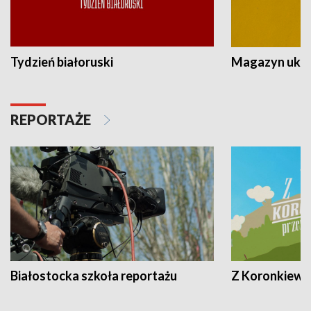
Tydzień białoruski
Magazyn ukra
REPORTAŻE
Białostocka szkoła reportażu
Z Koronkiewic