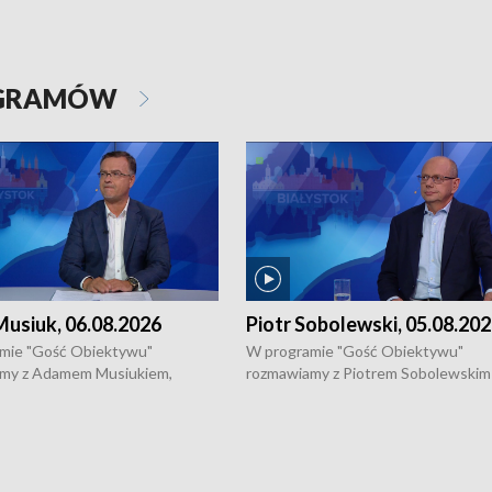
OGRAMÓW
usiuk, 06.08.2026
Piotr Sobolewski, 05.08.20
mie "Gość Obiektywu"
W programie "Gość Obiektywu"
my z Adamem Musiukiem,
rozmawiamy z Piotrem Sobolewskim
m wojewódzkim konserwatorem
Towarzystwa Amickus o możliwości
o kondycji zabytków w regionie
wsparcia osób dotkniętych przemocą
 wniosków na prace
działaniu Ośrodka Pomocy Osobom
torskie.
Pokrzywdzonym Przestępstwem.