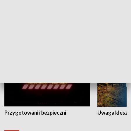
Grajmy Swoje
Białostocki Te
NAUKA I EDUKACJA
Przygotowani i bezpieczni
Uwaga kleszc