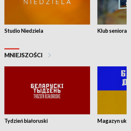
Studio Niedziela
Klub seniora
MNIEJSZOŚCI
Tydzień białoruski
Magazyn ukra